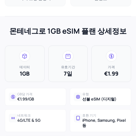
몬테네그로 1GB eSIM 플랜 상세정보
데이터
유효기간
가격
1GB
7일
€1.99
GB당 가격
유형
€1.99/GB
선불 eSIM (디지털)
네트워크
호환 기기
4G/LTE & 5G
iPhone, Samsung, Pixel
등