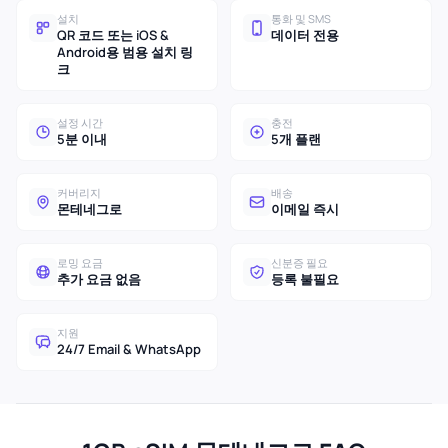
설치
통화 및 SMS
QR 코드 또는 iOS &
데이터 전용
Android용 범용 설치 링
크
설정 시간
충전
5분 이내
5개 플랜
커버리지
배송
몬테네그로
이메일 즉시
로밍 요금
신분증 필요
추가 요금 없음
등록 불필요
지원
24/7 Email & WhatsApp