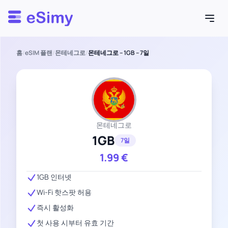
Esimy
홈
/
eSIM 플랜
/
몬테네그로
/
몬테네그로 – 1GB – 7일
몬테네그로
1GB
7일
1.99
€
1GB 인터넷
Wi-Fi 핫스팟 허용
즉시 활성화
첫 사용 시부터 유효 기간