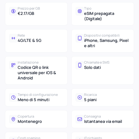
Prezzo per GB
Tipo
€2.17/GB
eSIM prepagata
(Digitale)
Rete
Dispositivi compatibili
4G/LTE & 5G
iPhone, Samsung, Pixel
e altri
Installazione
Chiamate e SMS
Codice QR o link
Solo dati
universale per iOS &
Android
Tempo di configurazione
Ricarica
Meno di 5 minuti
5 piani
Copertura
Consegna
Montenegro
Istantanea via email
Costi roaming
ID richiesto