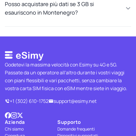
Posso acquistare più dati se 3 GB si
esauriscono in Montenegro?
Godetevi la massima velocità con Esimy su 4G e 5G.
Passate da un operatore all'altro durante i vostri viaggi
con piani flessibili e vari pacchetti, senza cambiare la
vostra carta SIM fisica con eSIM mentre siete in viaggio.
+1 (302) 610-1752
support@esimy.net
Azienda
Supporto
Chi siamo
Domande frequenti
Copertura
Dispositivi supportati