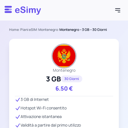
Esimy
Home
/
Piani eSIM
/
Montenegro
/
Montenegro – 3 GB – 30 Giorni
Montenegro
3 GB
30 Giorni
6.50
€
3 GB di Internet
Hotspot Wi-Fi consentito
Attivazione istantanea
Validità a partire dal primo utilizzo