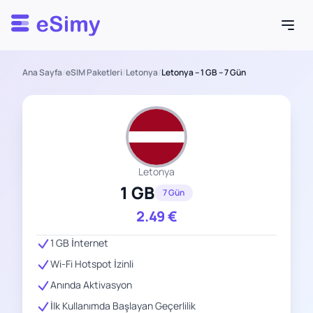
Esimy
Ana Sayfa
/
eSIM Paketleri
/
Letonya
/
Letonya – 1 GB – 7 Gün
Letonya
1 GB
7 Gün
2.49
€
1 GB İnternet
Wi-Fi Hotspot İzinli
Anında Aktivasyon
İlk Kullanımda Başlayan Geçerlilik