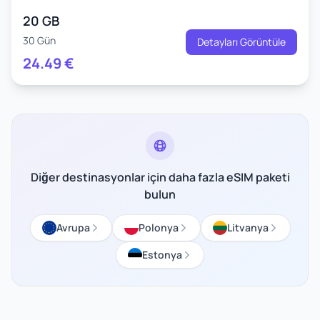
20 GB
30 Gün
Detayları Görüntüle
24.49
€
Diğer destinasyonlar için daha fazla eSIM paketi
bulun
Avrupa
Polonya
Litvanya
Estonya