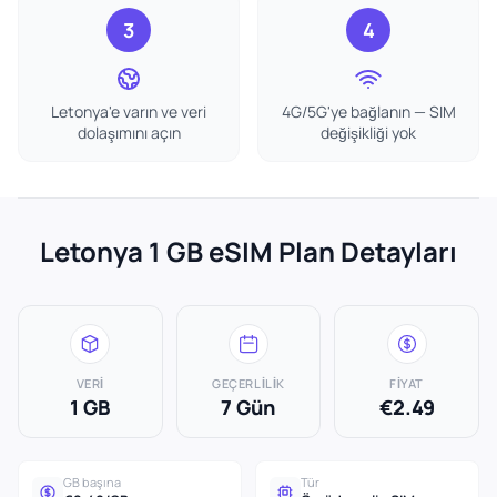
3
4
Letonya'e varın ve veri
4G/5G'ye bağlanın — SIM
dolaşımını açın
değişikliği yok
Letonya 1 GB eSIM Plan Detayları
VERI
GEÇERLILIK
FIYAT
1 GB
7 Gün
€2.49
GB başına
Tür