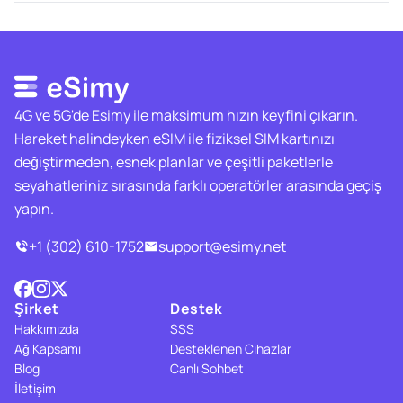
4G ve 5G'de Esimy ile maksimum hızın keyfini çıkarın.
Hareket halindeyken eSIM ile fiziksel SIM kartınızı
değiştirmeden, esnek planlar ve çeşitli paketlerle
seyahatleriniz sırasında farklı operatörler arasında geçiş
yapın.
+1 (302) 610-1752
support@esimy.net
Şirket
Destek
Hakkımızda
SSS
Ağ Kapsamı
Desteklenen Cihazlar
Blog
Canlı Sohbet
İletişim