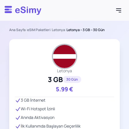
Esimy
Ana Sayfa
/
eSIM Paketleri
/
Letonya
/
Letonya – 3 GB – 30 Gün
Letonya
3 GB
30 Gün
5.99
€
3 GB İnternet
Wi-Fi Hotspot İzinli
Anında Aktivasyon
İlk Kullanımda Başlayan Geçerlilik