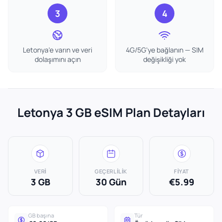
3
4
Letonya'e varın ve veri
4G/5G'ye bağlanın — SIM
dolaşımını açın
değişikliği yok
Letonya 3 GB eSIM Plan Detayları
VERI
GEÇERLILIK
FIYAT
3 GB
30 Gün
€5.99
GB başına
Tür