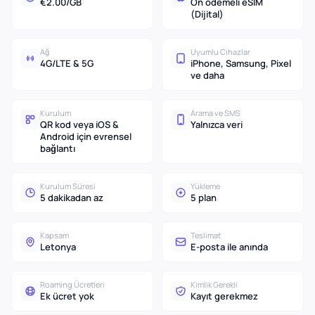
€2.00/GB
Ön ödemeli eSIM
(Dijital)
Ağ
Uyumlu Cihazlar
4G/LTE & 5G
iPhone, Samsung, Pixel
ve daha
Kurulum
Arama ve SMS
QR kod veya iOS &
Yalnızca veri
Android için evrensel
bağlantı
Kurulum Süresi
Yükleme
5 dakikadan az
5 plan
Kapsam
Teslimat
Letonya
E-posta ile anında
Roaming Ücretleri
Kimlik Gerekli
Ek ücret yok
Kayıt gerekmez