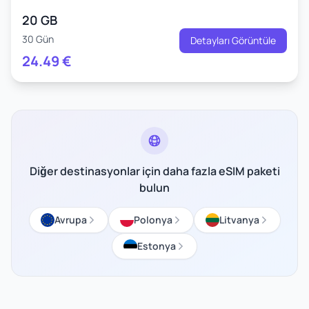
20 GB
30 Gün
Detayları Görüntüle
24.49
€
Diğer destinasyonlar için daha fazla eSIM paketi
bulun
Avrupa
Polonya
Litvanya
Estonya