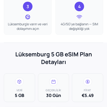
3
4
Lüksemburg'e varın ve veri
4G/5G'ye bağlanın — SIM
dolaşımını açın
değişikliği yok
Lüksemburg 5 GB eSIM Plan
Detayları
VERI
GEÇERLILIK
FIYAT
5 GB
30 Gün
€5.49