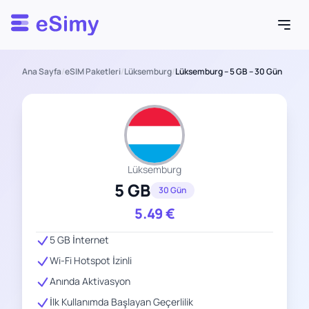
Esimy
Ana Sayfa
/
eSIM Paketleri
/
Lüksemburg
/
Lüksemburg – 5 GB – 30 Gün
Lüksemburg
5 GB
30 Gün
5.49
€
5 GB İnternet
Wi-Fi Hotspot İzinli
Anında Aktivasyon
İlk Kullanımda Başlayan Geçerlilik