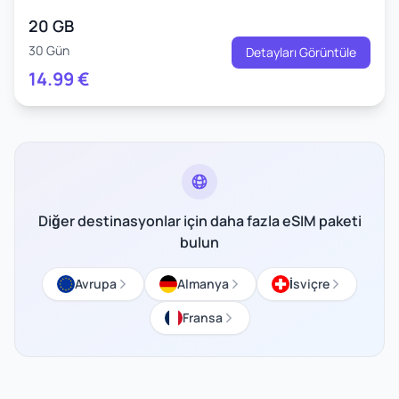
20 GB
30 Gün
Detayları Görüntüle
14.99
€
Diğer destinasyonlar için daha fazla eSIM paketi
bulun
Avrupa
Almanya
İsviçre
Fransa