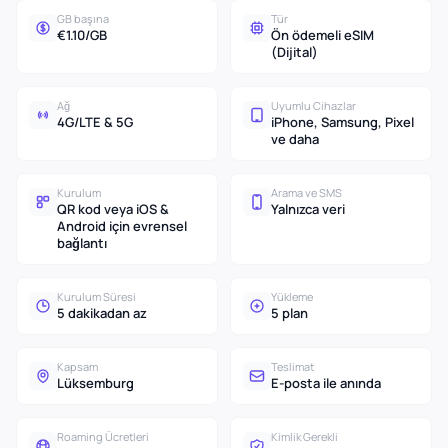
GB başına
Tür
€1.10/GB
Ön ödemeli eSIM
(Dijital)
Ağ
Uyumlu Cihazlar
4G/LTE & 5G
iPhone, Samsung, Pixel
ve daha
Kurulum
Arama ve SMS
QR kod veya iOS &
Yalnızca veri
Android için evrensel
bağlantı
Kurulum Süresi
Yükleme
5 dakikadan az
5 plan
Kapsam
Teslimat
Lüksemburg
E-posta ile anında
Roaming Ücretleri
Kimlik Gerekli