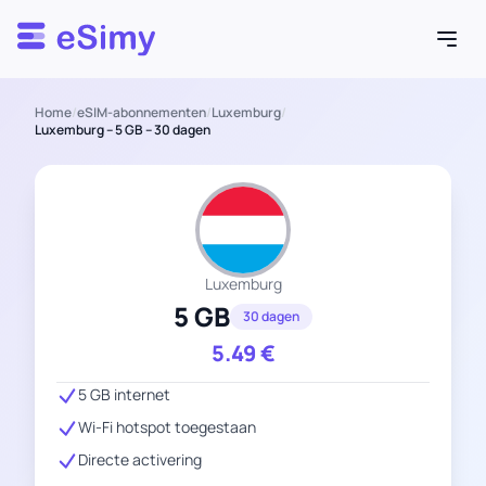
Esimy
Home
/
eSIM-abonnementen
/
Luxemburg
/
Luxemburg – 5 GB – 30 dagen
Luxemburg
5 GB
30 dagen
5.49
€
5 GB internet
Wi-Fi hotspot toegestaan
Directe activering