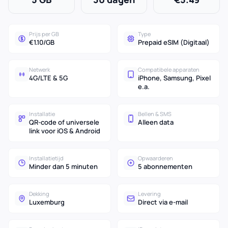
Prijs per GB
Type
€1.10/GB
Prepaid eSIM (Digitaal)
Netwerk
Compatibele apparaten
4G/LTE & 5G
iPhone, Samsung, Pixel
e.a.
Installatie
Bellen & SMS
QR-code of universele
Alleen data
link voor iOS & Android
Installatietijd
Opwaarderen
Minder dan 5 minuten
5 abonnementen
Dekking
Levering
Luxemburg
Direct via e-mail