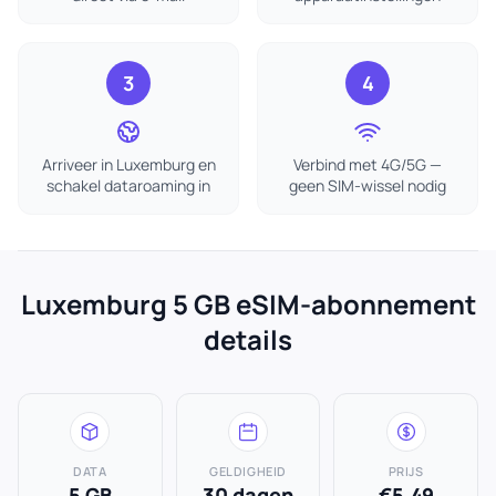
3
4
Arriveer in Luxemburg en
Verbind met 4G/5G —
schakel dataroaming in
geen SIM-wissel nodig
Luxemburg 5 GB eSIM-abonnement
details
DATA
GELDIGHEID
PRIJS
5 GB
30 dagen
€5.49