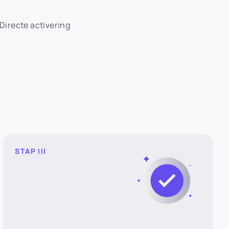
irecte activering
STAP III