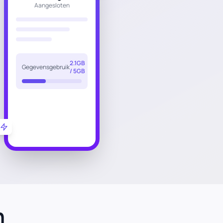
Aangesloten
2.1GB
Gegevensgebruik
/ 5GB
n