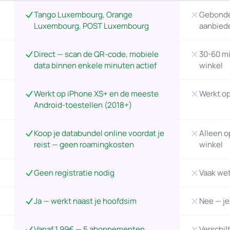
Tango Luxembourg, Orange
Gebonde
Luxembourg, POST Luxembourg
aanbied
Direct — scan de QR-code, mobiele
30-60 mi
data binnen enkele minuten actief
winkel
Werkt op iPhone XS+ en de meeste
Werkt op
Android-toestellen (2018+)
Koop je databundel online voordat je
Alleen o
reist — geen roamingkosten
winkel
Geen registratie nodig
Vaak wett
Ja — werkt naast je hoofdsim
Nee — je
Vanaf 1.99€ — 5 abonnementen
Verschil