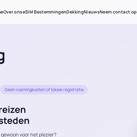
me
Over ons
eSIM Bestemmingen
Dekking
Nieuws
Neem contact op
g
Geen roamingkosten of lokale registratie
reizen
 steden
 gewoon voor het plezier?