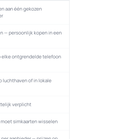
n aan één gekozen
er
n — persoonlijk kopen in een
 elke ontgrendelde telefoon
p luchthaven of in lokale
elijk verplicht
 moet simkaarten wisselen
t per aanbieder — prijzen op