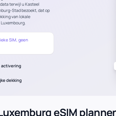
ata terwijl u Kasteel
emburg-Stad bezoekt, dat op
ekking van lokale
T Luxembourg.
sieke SIM, geen
 activering
jke dekking
Luxemburg eSIM planne