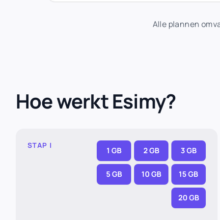
Alle plannen omv
Hoe werkt Esimy?
STAP I
1 GB
2 GB
3 GB
5 GB
10 GB
15 GB
20 GB