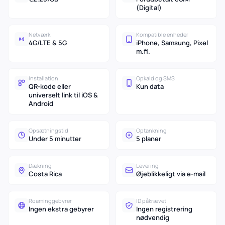
(Digital)
Netværk
Kompatible enheder
4G/LTE & 5G
iPhone, Samsung, Pixel
m.fl.
Installation
Opkald og SMS
QR-kode eller
Kun data
universelt link til iOS &
Android
Opsætningstid
Optankning
Under 5 minutter
5 planer
Dækning
Levering
Costa Rica
Øjeblikkeligt via e-mail
Roaminggebyrer
ID påkrævet
Ingen ekstra gebyrer
Ingen registrering
nødvendig