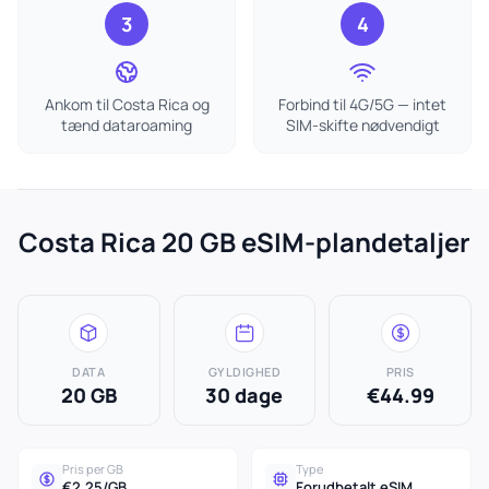
3
4
Ankom til Costa Rica og
Forbind til 4G/5G — intet
tænd dataroaming
SIM-skifte nødvendigt
Costa Rica 20 GB eSIM-plandetaljer
DATA
GYLDIGHED
PRIS
20 GB
30 dage
€44.99
Pris per GB
Type
€2.25/GB
Forudbetalt eSIM