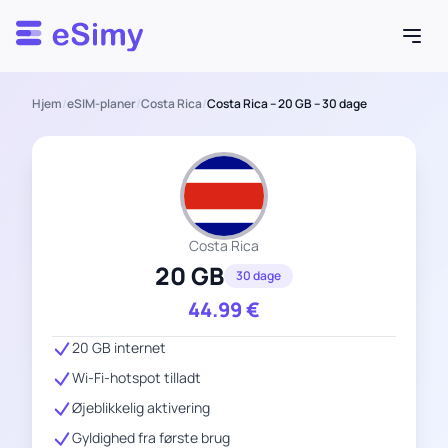
Esimy
Hjem
/
eSIM-planer
/
Costa Rica
/
Costa Rica – 20 GB – 30 dage
Costa Rica
20 GB
30 dage
44.99
€
20 GB internet
Wi-Fi-hotspot tilladt
Øjeblikkelig aktivering
Gyldighed fra første brug