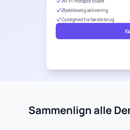
Wi-Fi-hotspot tilladt
Øjeblikkelig aktivering
Gyldighed fra første brug
K
Sammenlign alle De