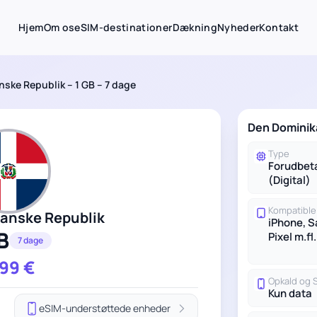
Hjem
Om os
eSIM-destinationer
Dækning
Nyheder
Kontakt
ske Republik – 1 GB – 7 dage
Den Dominik
Type
Forudbet
(Digital)
Kompatible
anske Republik
iPhone, 
B
Pixel m.fl.
7 dage
.99
€
Opkald og
Kun data
eSIM-understøttede enheder