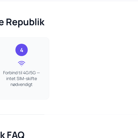
e Republik
4
Forbind til 4G/5G —
intet SIM-skifte
nødvendigt
ik FAQ