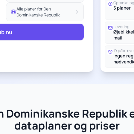
Optanknin
5 planer
Alle planer for Den
Dominikanske Republik
Levering
øb nu
Øjeblikkel
mail
ID påkræve
Ingen reg
nødvendi
n Dominikanske Republik e
dataplaner og priser