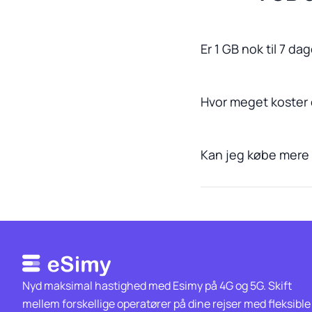
Er 1 GB nok til 7 d
Hvor meget koster
Kan jeg købe mere 
Nyd maksimal hastighed med Esimy på 4G og 5G. Skift
mellem forskellige operatører på dine rejser med fleksible