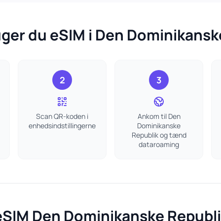
ger du eSIM i Den Dominikansk
2
3
Scan QR-koden i
Ankom til Den
enhedsindstillingerne
Dominikanske
Republik og tænd
dataroaming
eSIM Den Dominikanske Republ