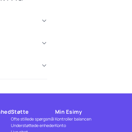
mhed
Støtte
Min Esimy
Ofte stillede spørgsmål
Kontroller balancen
Understøttede enheder
Konto
Live chat