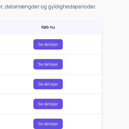
ser, datamængder og gyldighedsperioder.
Køb nu
Se detaljer
Se detaljer
Se detaljer
Se detaljer
Se detaljer