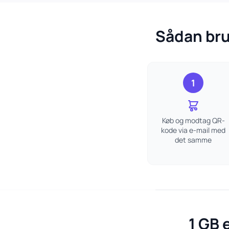
Sådan bru
1
Køb og modtag QR-
kode via e-mail med
det samme
1 GB 