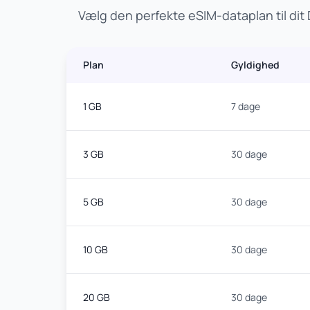
Vælg den perfekte eSIM-dataplan til di
Plan
Gyldighed
1 GB
7 dage
3 GB
30 dage
5 GB
30 dage
10 GB
30 dage
20 GB
30 dage