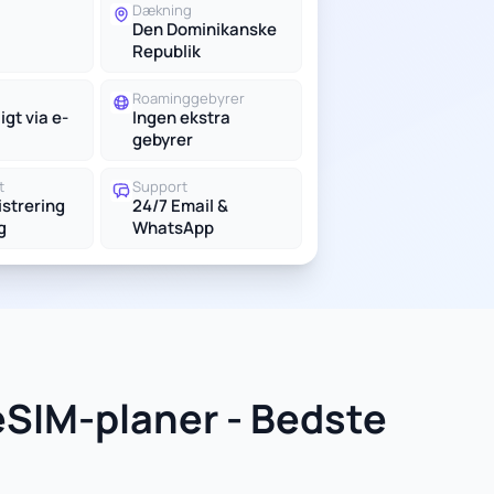
g
Dækning
Den Dominikanske
Republik
Roaminggebyrer
igt via e-
Ingen ekstra
gebyrer
t
Support
istrering
24/7 Email &
g
WhatsApp
SIM-planer - Bedste