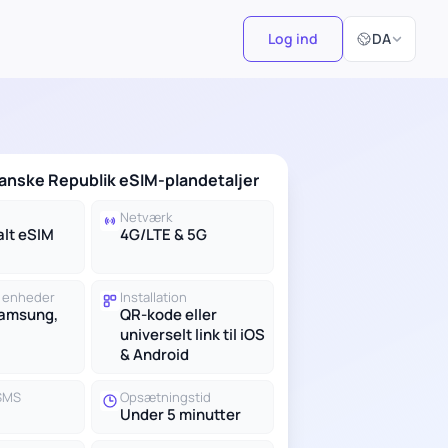
Vælg sprog
Log ind
DA
anske Republik eSIM-plandetaljer
Netværk
alt eSIM
4G/LTE & 5G
 enheder
Installation
Samsung,
QR-kode eller
universelt link til iOS
& Android
 SMS
Opsætningstid
Under 5 minutter