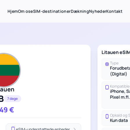
Hjem
Om os
eSIM-destinationer
Dækning
Nyheder
Kontakt
Litauen eSIM
Type
Forudbet
(Digital)
Kompatible
tauen
iPhone, 
B
Pixel m.fl.
7 dage
.49
€
Opkald og
Kun data
eSIM-understøttede enheder