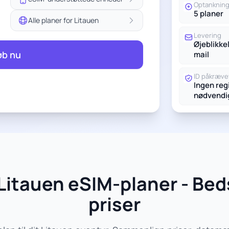
Optanknin
5 planer
Alle planer for Litauen
Levering
Øjeblikkel
øb nu
mail
ID påkræve
Ingen reg
nødvendi
Litauen eSIM-planer - Bed
priser