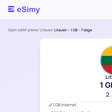
Esimy
Hjem
/
eSIM-planer
/
Litauen
/
Litauen – 1 GB – 7 dage
Li
1 G
2
1 GB internet