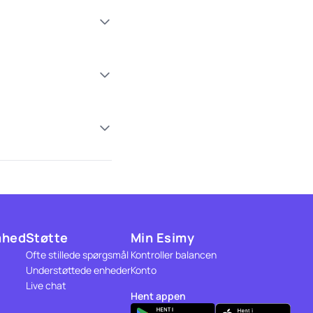
mhed
Støtte
Min Esimy
Ofte stillede spørgsmål
Kontroller balancen
Understøttede enheder
Konto
Live chat
Hent appen