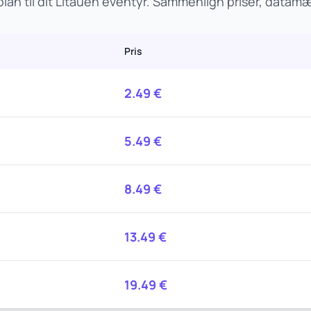
an til dit Litauen eventyr. Sammenlign priser, data
Pris
2.49
€
5.49
€
8.49
€
13.49
€
19.49
€