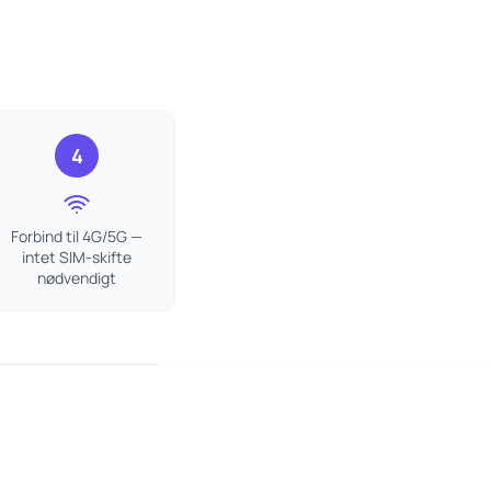
4
Forbind til 4G/5G —
intet SIM-skifte
nødvendigt