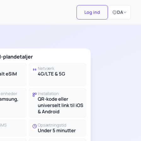
Vælg sprog
Log ind
DA
-plandetaljer
Netværk
alt eSIM
4G/LTE & 5G
 enheder
Installation
Samsung,
QR-kode eller
universelt link til iOS
& Android
 SMS
Opsætningstid
Under 5 minutter