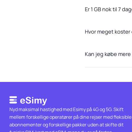
Er 1 GB nok til 7 da
Hvor meget koster 
Kan jeg købe mere d
Nyd maksimal hastighed med Esimy på 4G og 5G. Skift
mellem forskellige operatører på dine rejser med fleksible
abonnementer og forskellige pakker uden at skifte dit