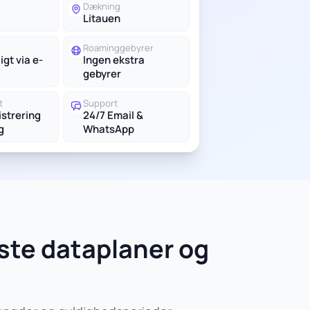
g
Dækning
Litauen
Roaminggebyrer
igt via e-
Ingen ekstra
gebyrer
t
Support
istrering
24/7 Email &
g
WhatsApp
ste dataplaner og