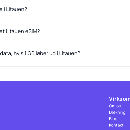
ge i Litauen?
et Litauen eSIM?
ata, hvis 1 GB løber ud i Litauen?
Virkso
Om os
Dækning
Blog
Kontakt