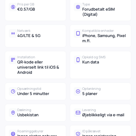
Pris per GB
Type
€0.57/GB
Forudbetalt eSIM
(Digital)
Netværk
Kompatible enheder
4G/LTE & 5G
iPhone, Samsung, Pixel
m.fl.
Installation
Opkald og SMS
QR-kode eller
Kun data
universelt link til iOS &
Android
Opsætningstid
Optankning
Under 5 minutter
5 planer
Dækning
Levering
Usbekistan
Øjeblikkeligt via e-mail
Roaminggebyrer
ID påkrævet