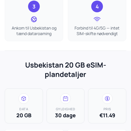
3
4
Ankom til Usbekistan og
Forbind til 4G/5G — intet
tænd dataroaming
SIM-skifte nødvendigt
Usbekistan 20 GB eSIM-
plandetaljer
DATA
GYLDIGHED
PRIS
20 GB
30 dage
€11.49