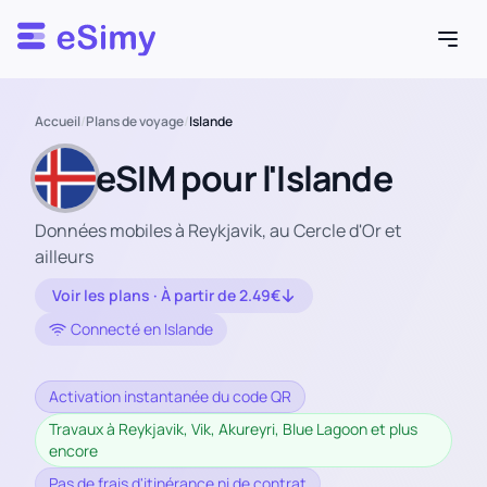
Esimy
Accueil
/
Plans de voyage
/
Islande
eSIM pour l'Islande
Données mobiles à Reykjavik, au Cercle d'Or et
ailleurs
Voir les plans · À partir de 2.49€
Connecté en Islande
Activation instantanée du code QR
Travaux à Reykjavik, Vik, Akureyri, Blue Lagoon et plus
encore
Pas de frais d'itinérance ni de contrat