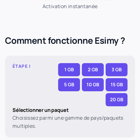
Activation instantanée
Comment fonctionne Esimy ?
ÉTAPE I
1 GB
2 GB
3 GB
5 GB
10 GB
15 GB
20 GB
Sélectionner un paquet
Choisissez parmi une gamme de pays/paquets
multiples.