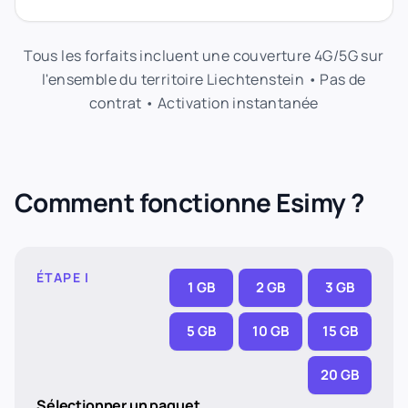
Tous les forfaits incluent une couverture 4G/5G sur
l'ensemble du territoire Liechtenstein • Pas de
contrat • Activation instantanée
Comment fonctionne Esimy ?
ÉTAPE I
1 GB
2 GB
3 GB
5 GB
10 GB
15 GB
20 GB
Sélectionner un paquet