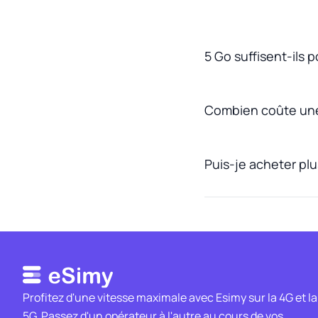
5 Go suffisent-ils 
Combien coûte un
Puis-je acheter pl
Profitez d'une vitesse maximale avec Esimy sur la 4G et la
5G. Passez d'un opérateur à l'autre au cours de vos