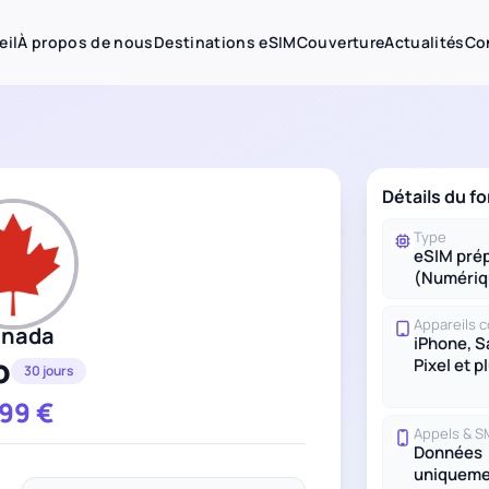
eil
À propos de nous
Destinations eSIM
Couverture
Actualités
Co
Détails du f
Type
eSIM pré
(Numériq
Appareils 
nada
iPhone, 
o
Pixel et p
30 jours
.99
€
Appels & 
Données
uniqueme