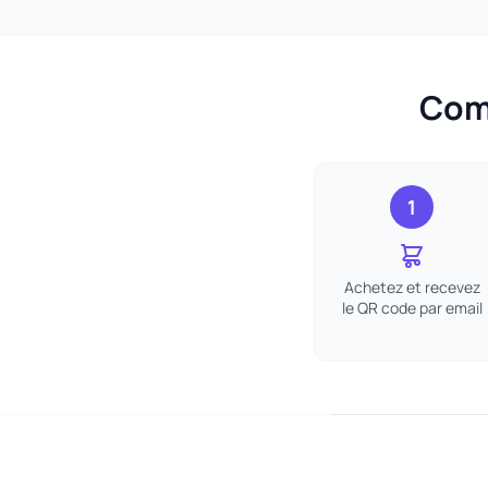
Comm
1
Achetez et recevez
le QR code par email