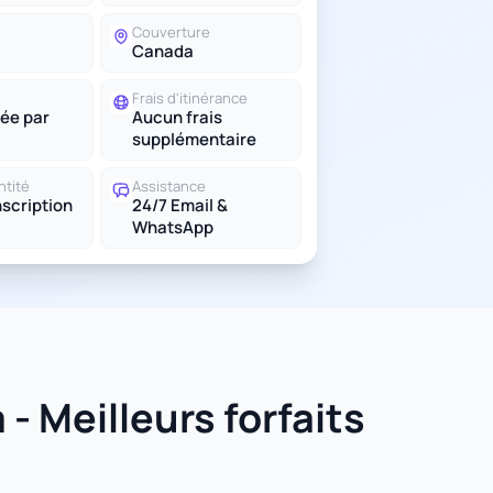
Couverture
Canada
Frais d'itinérance
ée par
Aucun frais
supplémentaire
ntité
Assistance
scription
24/7 Email &
WhatsApp
- Meilleurs forfaits