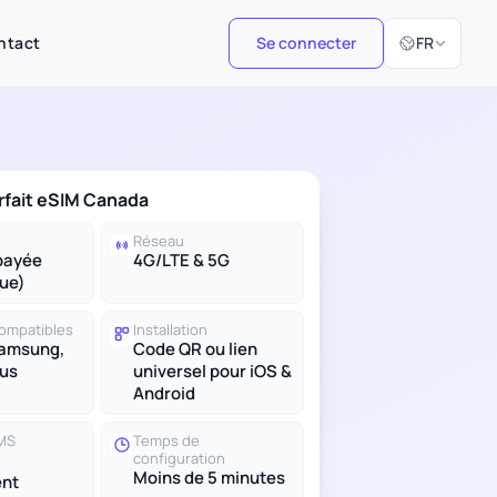
Sélectionner 
ntact
Se connecter
FR
orfait eSIM Canada
Réseau
payée
4G/LTE & 5G
ue)
compatibles
Installation
Samsung,
Code QR ou lien
lus
universel pour iOS &
Android
SMS
Temps de
configuration
Moins de 5 minutes
nt