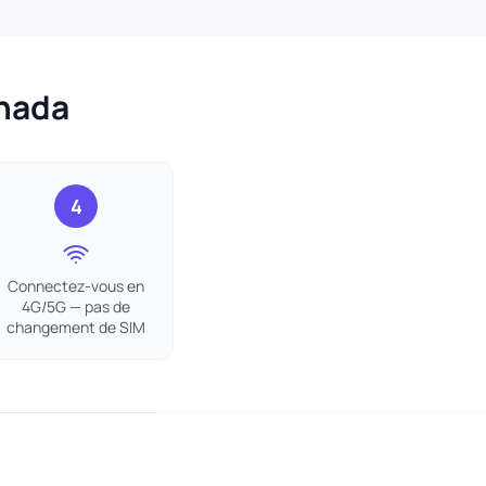
anada
4
Connectez-vous en
4G/5G — pas de
changement de SIM