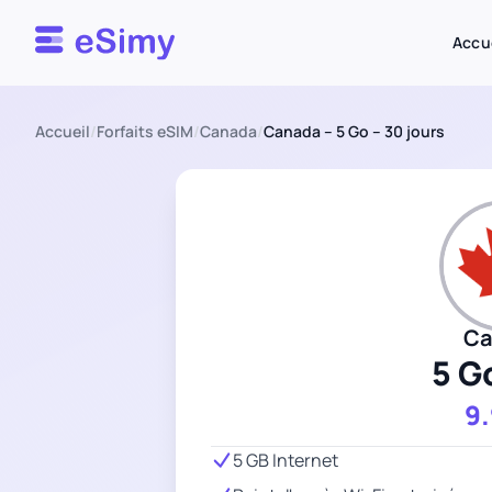
Esimy
Accu
Accueil
/
Forfaits eSIM
/
Canada
/
Canada – 5 Go – 30 jours
Ca
5 G
9
5 GB Internet