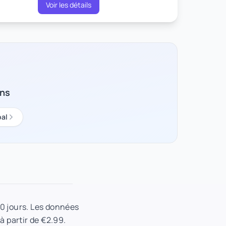
Voir les détails
ons
bal
30 jours. Les données
à partir de €2.99.