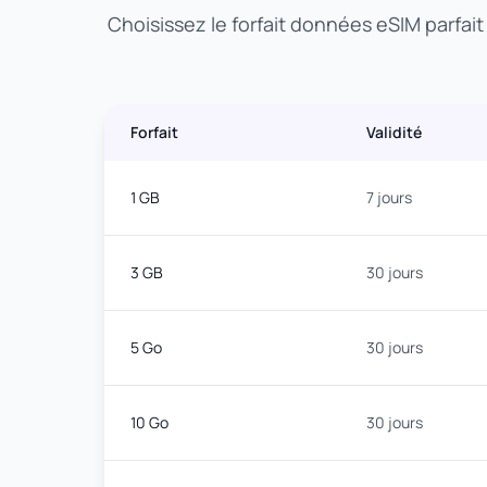
Choisissez le forfait données eSIM parfai
Forfait
Validité
1 GB
7 jours
3 GB
30 jours
5 Go
30 jours
10 Go
30 jours