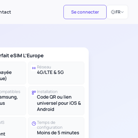
Sélectionner 
ntact
Se connecter
FR
rfait eSIM L’Europe
Réseau
payée
4G/LTE & 5G
ue)
compatibles
Installation
Samsung,
Code QR ou lien
lus
universel pour iOS &
Android
SMS
Temps de
configuration
Moins de 5 minutes
nt