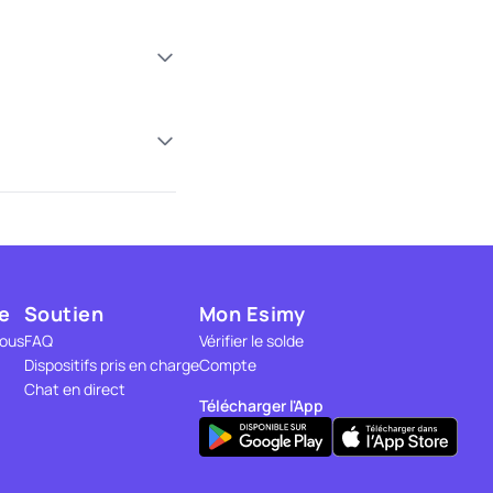
e
Soutien
Mon Esimy
nous
FAQ
Vérifier le solde
Dispositifs pris en charge
Compte
Chat en direct
Télécharger l'App