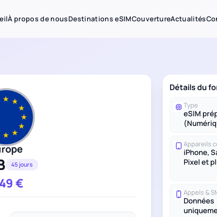
eil
À propos de nous
Destinations eSIM
Couverture
Actualités
Co
Détails du fo
Type
eSIM pré
(Numériq
Appareils 
urope
iPhone, 
B
Pixel et p
45 jours
.49
€
Appels & 
Données
uniqueme