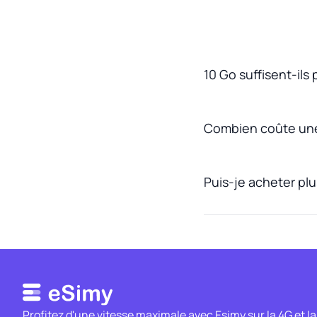
10 Go suffisent-ils
Combien coûte une
Puis-je acheter pl
Profitez d'une vitesse maximale avec Esimy sur la 4G et la