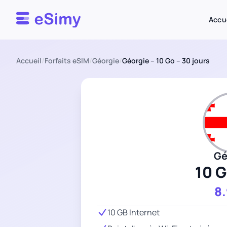
Esimy
Accu
Accueil
/
Forfaits eSIM
/
Géorgie
/
Géorgie – 10 Go – 30 jours
Gé
10 
8
10 GB Internet