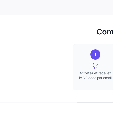
Comm
1
Achetez et recevez
le QR code par email