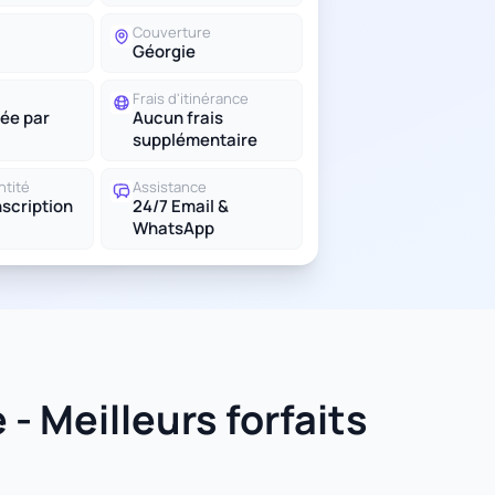
Couverture
Géorgie
Frais d'itinérance
ée par
Aucun frais
supplémentaire
ntité
Assistance
scription
24/7 Email &
WhatsApp
- Meilleurs forfaits