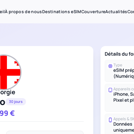
eil
À propos de nous
Destinations eSIM
Couverture
Actualités
Co
Détails du f
Type
eSIM pré
(Numériq
Appareils 
orgie
iPhone, 
Go
Pixel et p
30 jours
.99
€
Appels & 
Données
uniqueme