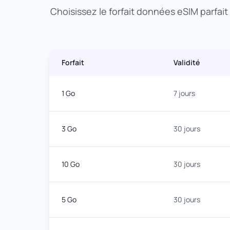
Choisissez le forfait données eSIM parfai
Forfait
Validité
1 Go
7 jours
3 Go
30 jours
10 Go
30 jours
5 Go
30 jours