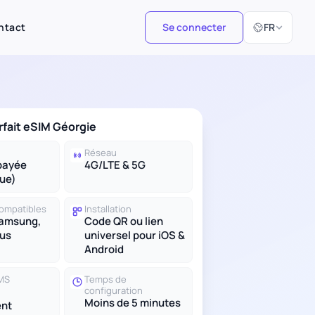
Sélectionner 
ntact
Se connecter
FR
orfait eSIM Géorgie
Réseau
payée
4G/LTE & 5G
ue)
compatibles
Installation
Samsung,
Code QR ou lien
lus
universel pour iOS &
Android
SMS
Temps de
configuration
Moins de 5 minutes
nt