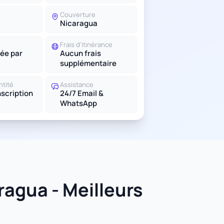
Couverture
Nicaragua
Frais d'itinérance
ée par
Aucun frais
supplémentaire
ntité
Assistance
scription
24/7 Email &
WhatsApp
ragua - Meilleurs