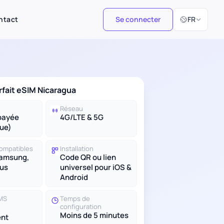
Sélectionner 
ntact
Se connecter
FR
orfait eSIM Nicaragua
Réseau
payée
4G/LTE & 5G
ue)
compatibles
Installation
Samsung,
Code QR ou lien
lus
universel pour iOS &
Android
SMS
Temps de
configuration
Moins de 5 minutes
nt