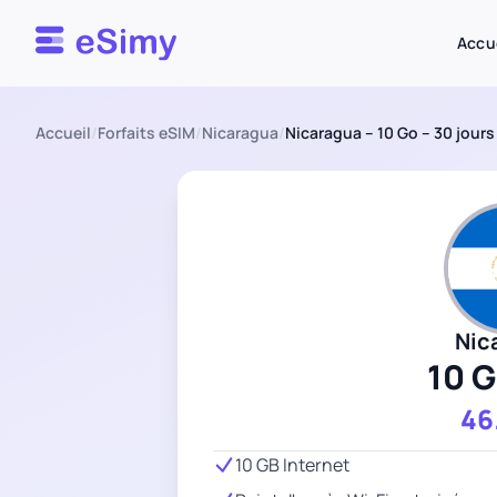
Esimy
Accu
Accueil
/
Forfaits eSIM
/
Nicaragua
/
Nicaragua – 10 Go – 30 jours
Nic
10 
46
10 GB Internet