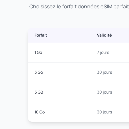
Choisissez le forfait données eSIM parfai
Forfait
Validité
1 Go
7 jours
3 Go
30 jours
5 GB
30 jours
10 Go
30 jours