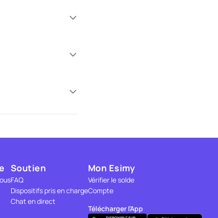
e
Soutien
Mon Esimy
nous
FAQ
Vérifier le solde
Dispositifs pris en charge
Compte
Chat en direct
Télécharger l'App