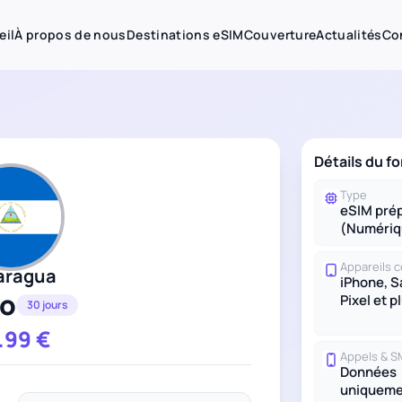
eil
À propos de nous
Destinations eSIM
Couverture
Actualités
Co
Détails du f
Type
eSIM pré
(Numériq
Appareils 
aragua
iPhone, 
Go
Pixel et p
30 jours
.99
€
Appels & 
Données
uniqueme