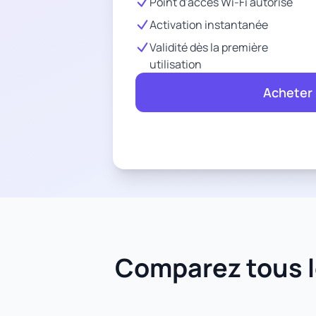
Point d'accès Wi-Fi autorisé
Activation instantanée
Validité dès la première
utilisation
Acheter
Comparez tous le