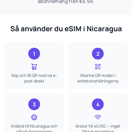
abonnemang från €6.99.
Så använder du eSIM i Nicaragua
1
2
Köp och få QR-kod via e-
Skanna QR-koden i
post direkt
enhetsinställningarna
3
4
Anländ till Nicaragua och
Anslut till 4G/5G — inget
slå på dataroaming
SIM-byte behövs