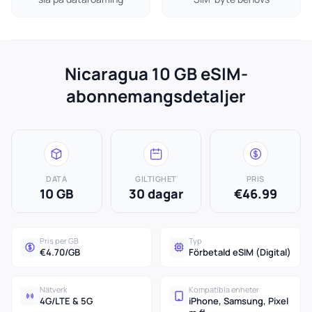
Nicaragua 10 GB eSIM-
abonnemangsdetaljer
DATA
GILTIGHET
PRIS
10 GB
30 dagar
€46.99
Pris per GB
Typ
€4.70/GB
Förbetald eSIM (Digital)
Nätverk
Kompatibla enheter
4G/LTE & 5G
iPhone, Samsung, Pixel