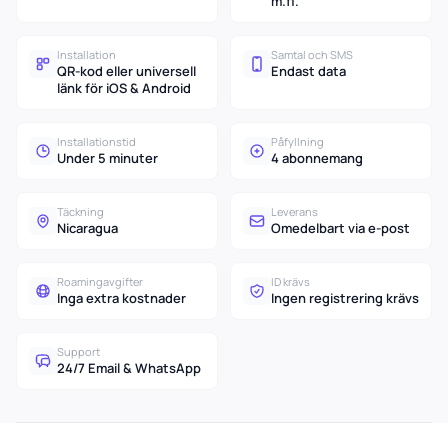
m.fl.
Installation
Samtal och SMS
QR-kod eller universell
Endast data
länk för iOS & Android
Installationstid
Påfyllning
Under 5 minuter
4 abonnemang
Täckning
Leverans
Nicaragua
Omedelbart via e-post
Roamingavgifter
ID krävs
Inga extra kostnader
Ingen registrering krävs
Support
24/7 Email & WhatsApp