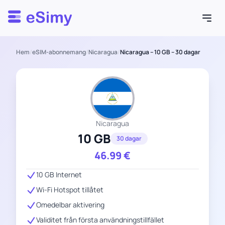
Esimy
Hem
/
eSIM-abonnemang
/
Nicaragua
/
Nicaragua – 10 GB – 30 dagar
Nicaragua
10 GB
30 dagar
46.99
€
10 GB Internet
Wi-Fi Hotspot tillåtet
Omedelbar aktivering
Validitet från första användningstillfället