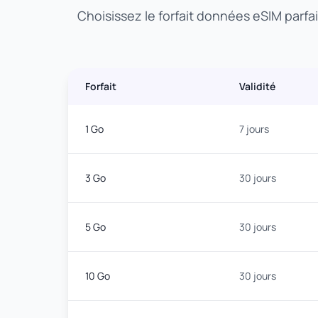
Choisissez le forfait données eSIM parfa
Forfait
Validité
1 Go
7 jours
3 Go
30 jours
5 Go
30 jours
10 Go
30 jours