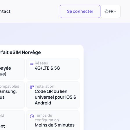
Sélectionner 
ntact
Se connecter
FR
orfait eSIM Norvège
Réseau
payée
4G/LTE & 5G
ue)
compatibles
Installation
Samsung,
Code QR ou lien
lus
universel pour iOS &
Android
SMS
Temps de
configuration
Moins de 5 minutes
nt