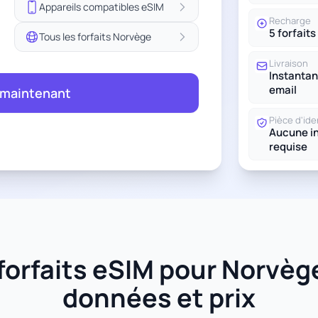
Appareils compatibles eSIM
Recharge
5 forfaits
Tous les forfaits Norvège
Livraison
Instantan
email
 maintenant
Pièce d'ide
Aucune in
requise
orfaits eSIM pour Norvège 
données et prix