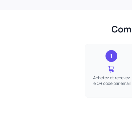
Comm
1
Achetez et recevez
le QR code par email