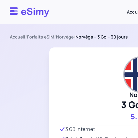
Esimy
Accu
Accueil
/
Forfaits eSIM
/
Norvège
/
Norvège – 3 Go – 30 jours
No
3 G
5
3 GB Internet