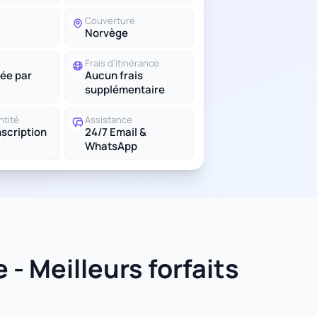
Couverture
Norvège
Frais d'itinérance
ée par
Aucun frais
supplémentaire
ntité
Assistance
scription
24/7 Email &
WhatsApp
- Meilleurs forfaits