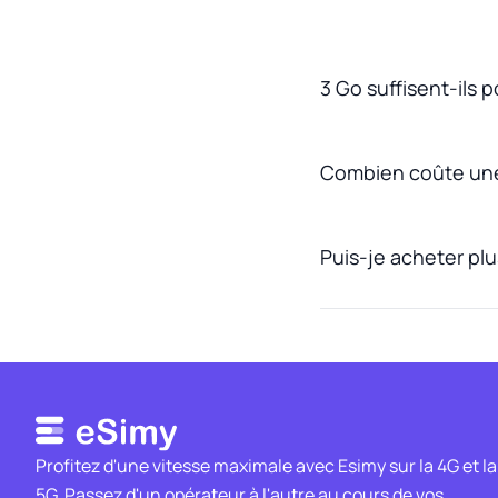
3 Go suffisent-ils 
Combien coûte une
Puis-je acheter pl
Profitez d'une vitesse maximale avec Esimy sur la 4G et la
5G. Passez d'un opérateur à l'autre au cours de vos