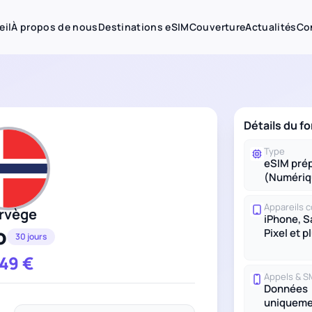
eil
À propos de nous
Destinations eSIM
Couverture
Actualités
Co
Détails du f
Type
eSIM pré
(Numériq
Appareils 
rvège
iPhone, 
o
Pixel et p
30 jours
.49
€
Appels & 
Données
uniqueme