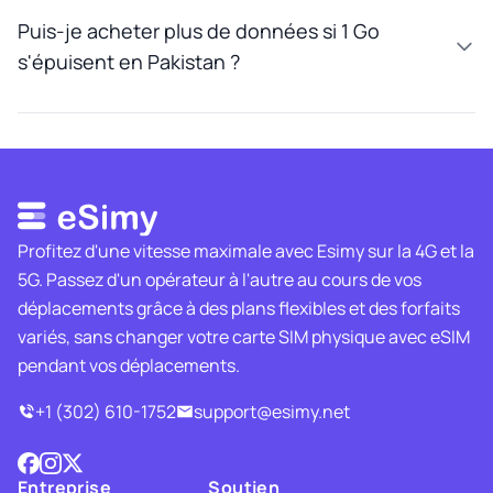
Puis-je acheter plus de données si 1 Go
s'épuisent en Pakistan ?
Profitez d'une vitesse maximale avec Esimy sur la 4G et la
5G. Passez d'un opérateur à l'autre au cours de vos
déplacements grâce à des plans flexibles et des forfaits
variés, sans changer votre carte SIM physique avec eSIM
pendant vos déplacements.
+1 (302) 610-1752
support@esimy.net
Entreprise
Soutien