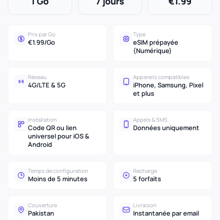
1 Go
7 jours
€1.99
Prix par Go
Type
€1.99/Go
eSIM prépayée
(Numérique)
Réseau
Appareils compatibles
4G/LTE & 5G
iPhone, Samsung, Pixel
et plus
Installation
Appels & SMS
Code QR ou lien
Données uniquement
universel pour iOS &
Android
Temps de configuration
Recharge
Moins de 5 minutes
5 forfaits
Couverture
Livraison
Pakistan
Instantanée par email