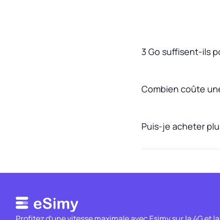
3 Go suffisent-ils p
Combien coûte une 
Puis-je acheter plu
Profitez d'une vitesse maximale avec Esimy sur la 4G et la