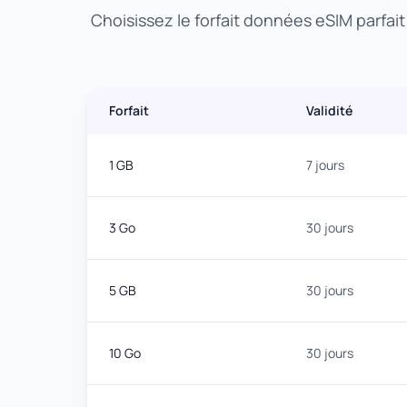
Choisissez le forfait données eSIM parfai
Forfait
Validité
1 GB
7 jours
3 Go
30 jours
5 GB
30 jours
10 Go
30 jours