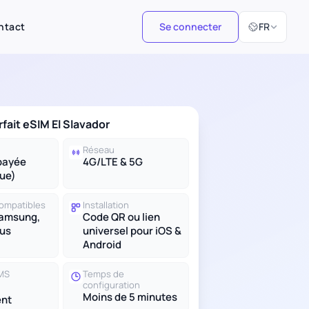
Sélectionner 
ntact
Se connecter
FR
rfait eSIM El Slavador
Réseau
payée
4G/LTE & 5G
ue)
compatibles
Installation
Samsung,
Code QR ou lien
lus
universel pour iOS &
Android
SMS
Temps de
configuration
Moins de 5 minutes
nt