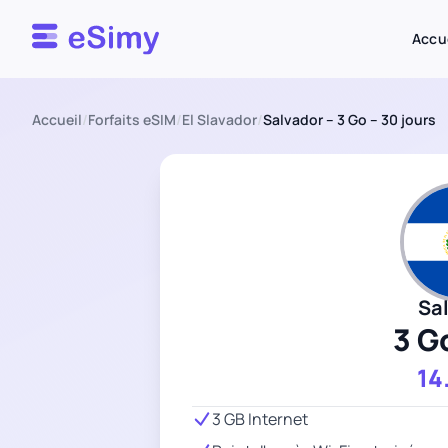
Esimy
Accu
Accueil
/
Forfaits eSIM
/
El Slavador
/
Salvador – 3 Go – 30 jours
Sa
3 G
14
3 GB Internet