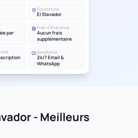
Couverture
El Slavador
Frais d'itinérance
ée par
Aucun frais
supplémentaire
ntité
Assistance
scription
24/7 Email &
WhatsApp
vador - Meilleurs