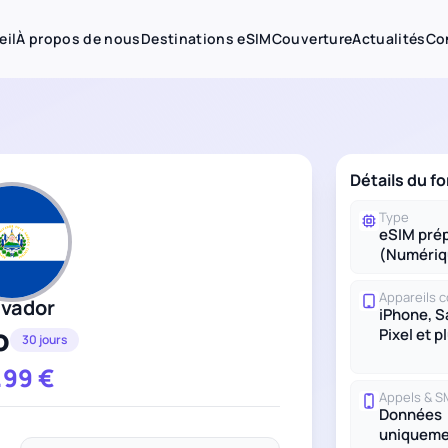
eil
À propos de nous
Destinations eSIM
Couverture
Actualités
Co
Détails du fo
Type
eSIM pré
(Numériq
Appareils 
lvador
iPhone, 
o
Pixel et p
30 jours
.99
€
Appels & 
Données
uniqueme