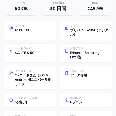
データ
有効期間
価格
50 GB
30 日間
€49.99
GB単価
タイプ
€1.00/GB
プリペイドeSIM（デジタ
ル）
ネットワーク
対応デバイス
4G/LTE & 5G
iPhone、Samsung、
Pixel他
インストール
通話・SMS
QRコードまたはiOS &
データ専用
Android用ユニバーサル
リンク
セットアップ時間
追加購入
5分以内
6プラン
カバレッジ
配信