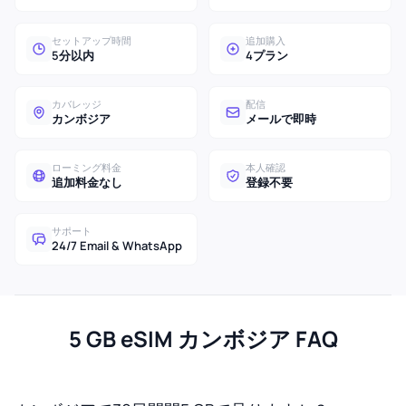
セットアップ時間
追加購入
5分以内
4プラン
カバレッジ
配信
カンボジア
メールで即時
ローミング料金
本人確認
追加料金なし
登録不要
サポート
24/7 Email & WhatsApp
5 GB eSIM カンボジア FAQ