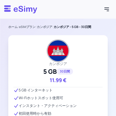
Esimy
ホーム
/
eSIMプラン
/
カンボジア
/
カンボジア – 5 GB – 30日間
カンボジア
5 GB
30日間
11.99
€
5 GB インターネット
Wi-Fiホットスポット使用可
インスタント・アクティベーション
初回使用時から有効