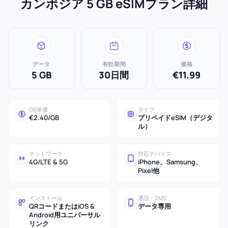
カンボジア 5 GB eSIMプラン詳細
データ
有効期間
価格
5 GB
30日間
€11.99
GB単価
タイプ
€2.40/GB
プリペイドeSIM（デジタ
ル）
ネットワーク
対応デバイス
4G/LTE & 5G
iPhone、Samsung、
Pixel他
インストール
通話・SMS
QRコードまたはiOS &
データ専用
Android用ユニバーサル
リンク