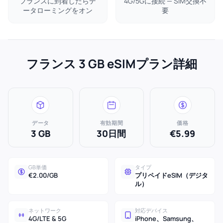
フランスに到着したらデ
4G/5Gに接続 — SIM交換不
ータローミングをオン
要
フランス 3 GB eSIMプラン詳細
データ
有効期間
価格
3 GB
30日間
€5.99
GB単価
タイプ
€2.00/GB
プリペイドeSIM（デジタ
ル）
ネットワーク
対応デバイス
4G/LTE & 5G
iPhone、Samsung、