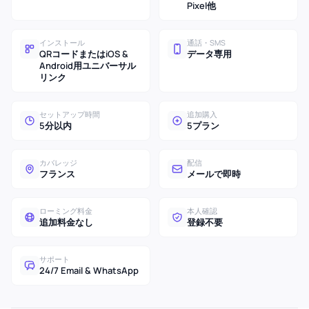
Pixel他
インストール
通話・SMS
QRコードまたはiOS &
データ専用
Android用ユニバーサル
リンク
セットアップ時間
追加購入
5分以内
5プラン
カバレッジ
配信
フランス
メールで即時
ローミング料金
本人確認
追加料金なし
登録不要
サポート
24/7 Email & WhatsApp