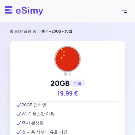
Esimy
홈
/
eSIM 플랜
/
중국
/
중국 – 20GB – 30일
중국
20GB
30일
19.99
€
20GB 인터넷
Wi-Fi 핫스팟 허용
즉시 활성화
첫 사용 시부터 유효 기간