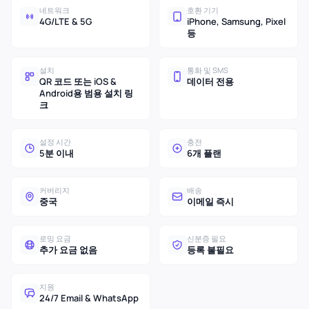
네트워크
호환 기기
4G/LTE & 5G
iPhone, Samsung, Pixel
등
설치
통화 및 SMS
QR 코드 또는 iOS &
데이터 전용
Android용 범용 설치 링
크
설정 시간
충전
5분 이내
6개 플랜
커버리지
배송
중국
이메일 즉시
로밍 요금
신분증 필요
추가 요금 없음
등록 불필요
지원
24/7 Email & WhatsApp