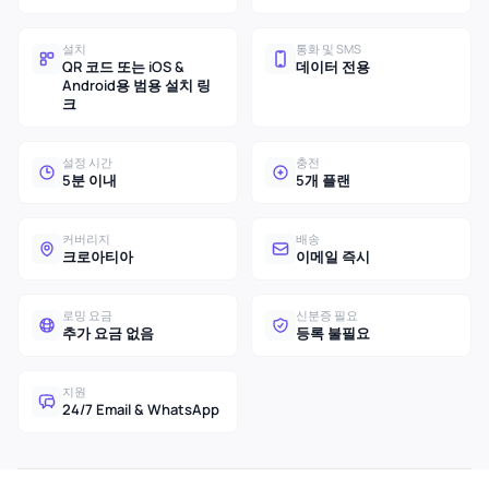
설치
통화 및 SMS
QR 코드 또는 iOS &
데이터 전용
Android용 범용 설치 링
크
설정 시간
충전
5분 이내
5개 플랜
커버리지
배송
크로아티아
이메일 즉시
로밍 요금
신분증 필요
추가 요금 없음
등록 불필요
지원
24/7 Email & WhatsApp