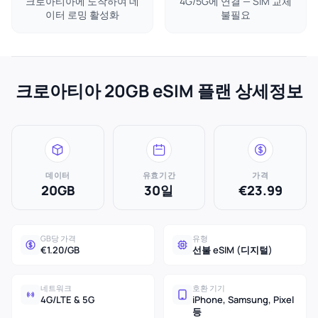
크로아티아에 도착하여 데
4G/5G에 연결 — SIM 교체
이터 로밍 활성화
불필요
크로아티아 20GB eSIM 플랜 상세정보
데이터
유효기간
가격
20GB
30일
€23.99
GB당 가격
유형
€1.20/GB
선불 eSIM (디지털)
네트워크
호환 기기
4G/LTE & 5G
iPhone, Samsung, Pixel
등