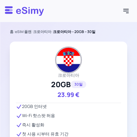
Esimy
홈
/
eSIM 플랜
/
크로아티아
/
크로아티아 – 20GB – 30일
크로아티아
20GB
30일
23.99
€
20GB 인터넷
Wi-Fi 핫스팟 허용
즉시 활성화
첫 사용 시부터 유효 기간