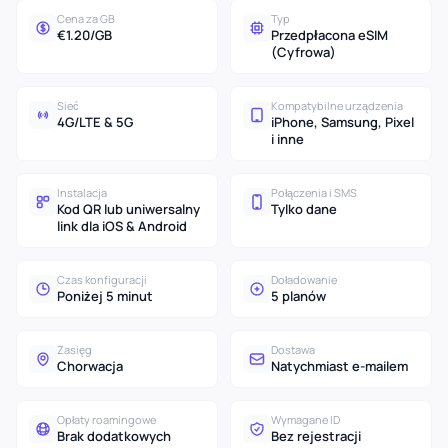
Cena za GB
Typ
€1.20/GB
Przedpłacona eSIM
(Cyfrowa)
Sieć
Kompatybilne urządzenia
4G/LTE & 5G
iPhone, Samsung, Pixel
i inne
Instalacja
Połączenia i SMS
Kod QR lub uniwersalny
Tylko dane
link dla iOS & Android
Czas konfiguracji
Doładowanie
Poniżej 5 minut
5 planów
Zasięg
Dostawa
Chorwacja
Natychmiast e-mailem
Opłaty roamingowe
Wymagane ID
Brak dodatkowych
Bez rejestracji