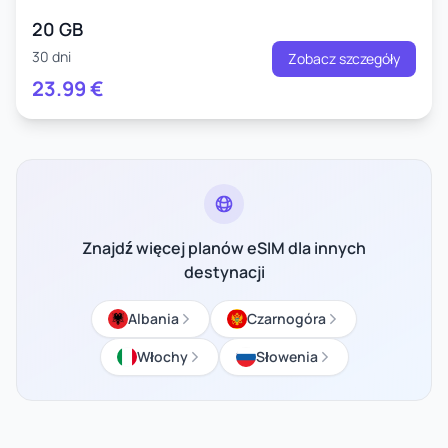
20 GB
30 dni
Zobacz szczegóły
23.99
€
Znajdź więcej planów eSIM dla innych
destynacji
Albania
Czarnogóra
Włochy
Słowenia