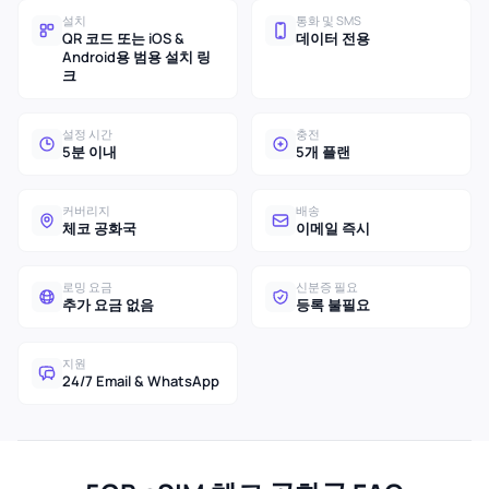
설치
통화 및 SMS
QR 코드 또는 iOS &
데이터 전용
Android용 범용 설치 링
크
설정 시간
충전
5분 이내
5개 플랜
커버리지
배송
체코 공화국
이메일 즉시
로밍 요금
신분증 필요
추가 요금 없음
등록 불필요
지원
24/7 Email & WhatsApp