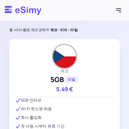
Esimy
홈
/
eSIM 플랜
/
체코 공화국
/
체코 – 5GB – 30일
체코
5GB
30일
5.49
€
5GB 인터넷
Wi-Fi 핫스팟 허용
즉시 활성화
첫 사용 시부터 유효 기간