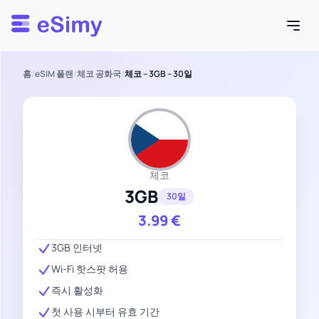
Esimy
홈
/
eSIM 플랜
/
체코 공화국
/
체코 – 3GB – 30일
체코
3GB
30일
3.99
€
3GB 인터넷
Wi-Fi 핫스팟 허용
즉시 활성화
첫 사용 시부터 유효 기간