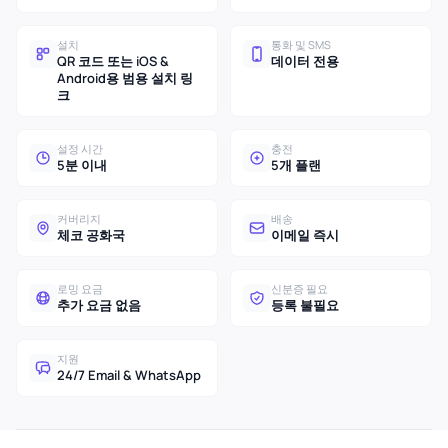
설치
통화 및 SMS
QR 코드 또는 iOS &
데이터 전용
Android용 범용 설치 링
크
설정 시간
충전
5분 이내
5개 플랜
커버리지
배송
체코 공화국
이메일 즉시
로밍 요금
신분증 필요
추가 요금 없음
등록 불필요
지원
24/7 Email & WhatsApp