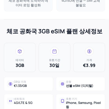
체코 공화국에 도착하여 데
4G/5G에 연결 — SIM 교체
이터 로밍 활성화
불필요
체코 공화국 3GB eSIM 플랜 상세정보
데이터
유효기간
가격
3GB
30일
€3.99
GB당 가격
유형
€1.33/GB
선불 eSIM (디지털)
네트워크
호환 기기
4G/LTE & 5G
iPhone, Samsung, Pixel
등