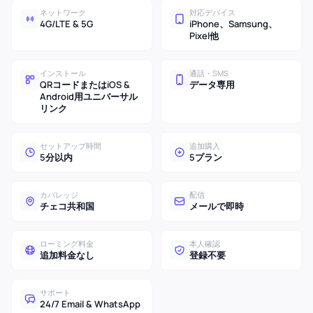
ネットワーク
対応デバイス
4G/LTE & 5G
iPhone、Samsung、
Pixel他
インストール
通話・SMS
QRコードまたはiOS &
データ専用
Android用ユニバーサル
リンク
セットアップ時間
追加購入
5分以内
5プラン
カバレッジ
配信
チェコ共和国
メールで即時
ローミング料金
本人確認
追加料金なし
登録不要
サポート
24/7 Email & WhatsApp