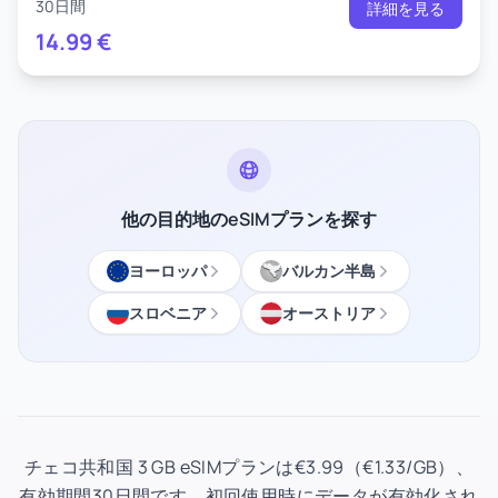
30日間
詳細を見る
14.99
€
他の目的地のeSIMプランを探す
ヨーロッパ
バルカン半島
スロベニア
オーストリア
チェコ共和国 3 GB eSIMプランは€3.99（€1.33/GB）、
有効期間30日間です。初回使用時にデータが有効化され