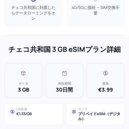
チェコ共和国に到着した
4G/5Gに接続 — SIM交換不
らデータローミングをオ
要
ン
チェコ共和国 3 GB eSIMプラン詳細
データ
有効期間
価格
3 GB
30日間
€3.99
GB単価
タイプ
€1.33/GB
プリペイドeSIM（デジタ
ル）