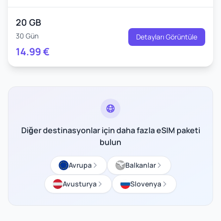
20 GB
30 Gün
Detayları Görüntüle
14.99
€
Diğer destinasyonlar için daha fazla eSIM paketi
bulun
Avrupa
Balkanlar
Avusturya
Slovenya