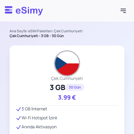
Esimy
Ana Sayfa
/
eSIM Paketleri
/
Çek Cumhuriyeti
/
Çek Cumhuriyeti – 3 GB – 30 Gün
Çek Cumhuriyeti
3 GB
30 Gün
3.99
€
3 GB İnternet
Wi-Fi Hotspot İzinli
Anında Aktivasyon