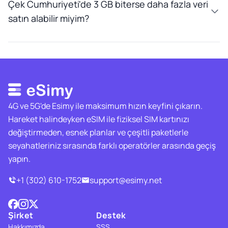
Çek Cumhuriyeti'de 3 GB biterse daha fazla veri
satın alabilir miyim?
4G ve 5G'de Esimy ile maksimum hızın keyfini çıkarın.
Hareket halindeyken eSIM ile fiziksel SIM kartınızı
değiştirmeden, esnek planlar ve çeşitli paketlerle
seyahatleriniz sırasında farklı operatörler arasında geçiş
yapın.
+1 (302) 610-1752
support@esimy.net
Şirket
Destek
Hakkımızda
SSS