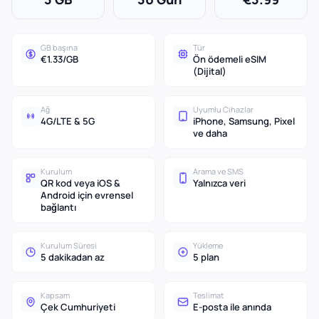
GB başına
Tür
€1.33/GB
Ön ödemeli eSIM
(Dijital)
Ağ
Uyumlu Cihazlar
4G/LTE & 5G
iPhone, Samsung, Pixel
ve daha
Kurulum
Arama ve SMS
QR kod veya iOS &
Yalnızca veri
Android için evrensel
bağlantı
Kurulum Süresi
Yükleme
5 dakikadan az
5 plan
Kapsam
Teslimat
Çek Cumhuriyeti
E-posta ile anında