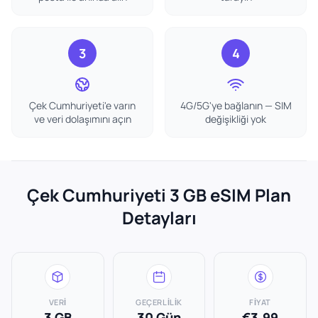
3
4
Çek Cumhuriyeti'e varın
4G/5G'ye bağlanın — SIM
ve veri dolaşımını açın
değişikliği yok
Çek Cumhuriyeti 3 GB eSIM Plan
Detayları
VERI
GEÇERLILIK
FIYAT
3 GB
30 Gün
€3.99