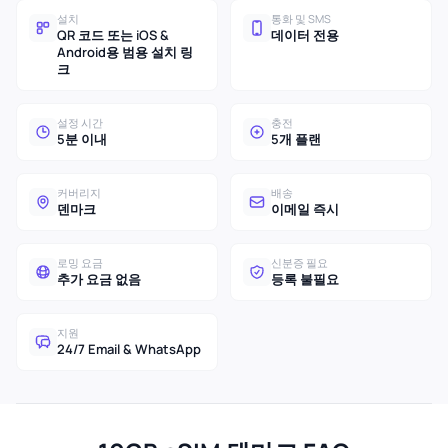
설치
통화 및 SMS
QR 코드 또는 iOS &
데이터 전용
Android용 범용 설치 링
크
설정 시간
충전
5분 이내
5개 플랜
커버리지
배송
덴마크
이메일 즉시
로밍 요금
신분증 필요
추가 요금 없음
등록 불필요
지원
24/7 Email & WhatsApp