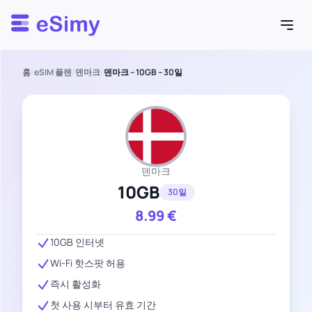
Esimy
홈
/
eSIM 플랜
/
덴마크
/
덴마크 – 10GB – 30일
덴마크
10GB
30일
8.99
€
10GB 인터넷
Wi-Fi 핫스팟 허용
즉시 활성화
첫 사용 시부터 유효 기간