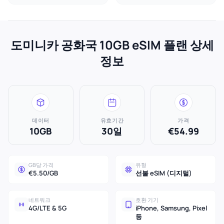
도미니카 공화국 10GB eSIM 플랜 상세
정보
데이터
유효기간
가격
10GB
30일
€54.99
GB당 가격
유형
€5.50/GB
선불 eSIM (디지털)
네트워크
호환 기기
4G/LTE & 5G
iPhone, Samsung, Pixel
등