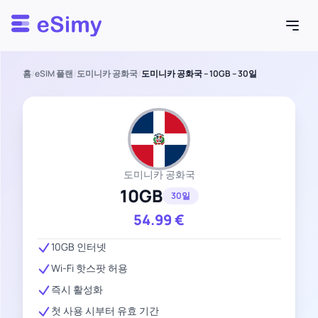
Esimy
홈
/
eSIM 플랜
/
도미니카 공화국
/
도미니카 공화국 – 10GB – 30일
도미니카 공화국
10GB
30일
54.99
€
10GB 인터넷
Wi-Fi 핫스팟 허용
즉시 활성화
첫 사용 시부터 유효 기간