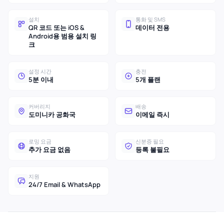
설치
통화 및 SMS
QR 코드 또는 iOS &
데이터 전용
Android용 범용 설치 링
크
설정 시간
충전
5분 이내
5개 플랜
커버리지
배송
도미니카 공화국
이메일 즉시
로밍 요금
신분증 필요
추가 요금 없음
등록 불필요
지원
24/7 Email & WhatsApp