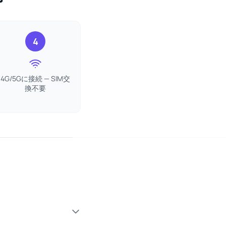
4
4G/5Gに接続 — SIM交
換不要