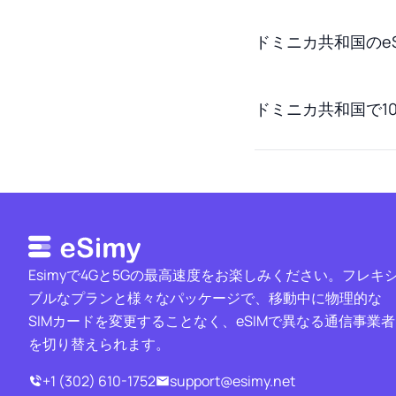
ドミニカ共和国のe
ドミニカ共和国で1
Esimyで4Gと5Gの最高速度をお楽しみください。フレキ
ブルなプランと様々なパッケージで、移動中に物理的な
SIMカードを変更することなく、eSIMで異なる通信事業者
を切り替えられます。
+1 (302) 610-1752
support@esimy.net