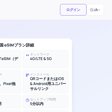
言語選択
ログイン
JA
 eSIMプラン詳細
ネットワーク
eSIM（デ
4G/LTE & 5G
ス
インストール
QRコードまたはiOS
、Pixel他
& Android用ユニバー
サルリンク
セットアップ時間
用
5分以内