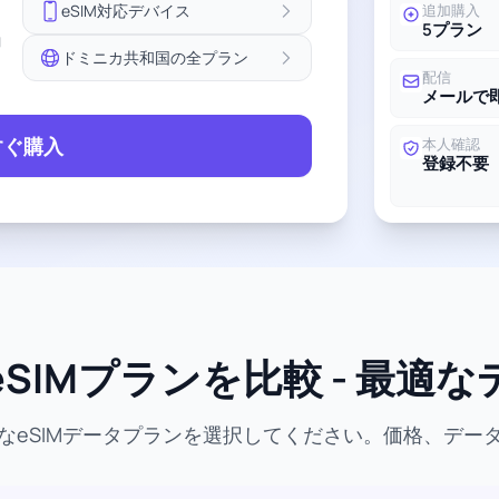
eSIM対応デバイス
追加購入
5プラン
ョ
ドミニカ共和国の全プラン
配信
メールで
すぐ購入
本人確認
登録不要
SIMプランを比較 - 最適
なeSIMデータプランを選択してください。価格、デー