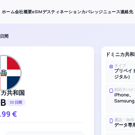
ホーム
会社概要
eSIMデスティネーション
カバレッジ
ニュース
連絡先
0 日間
ドミニカ共和国
タイプ
プリペイド
ジタル）
対応デバイ
ニカ共和国
iPhone、
GB
Samsung
30 日間
.99
€
通話・SMS
データ専