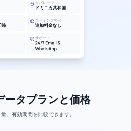
カバレッジ
ドミニカ共和国
ローミング料金
即時
追加料金なし
サポート
24/7 Email &
WhatsApp
なデータプランと価格
タ量、有効期間を比較できます。