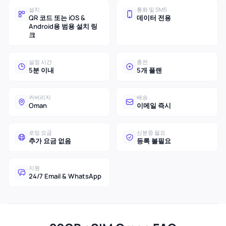
설치
통화 및 SMS
QR 코드 또는 iOS &
데이터 전용
Android용 범용 설치 링
크
설정 시간
충전
5분 이내
5개 플랜
커버리지
배송
Oman
이메일 즉시
로밍 요금
신분증 필요
추가 요금 없음
등록 불필요
지원
24/7 Email & WhatsApp