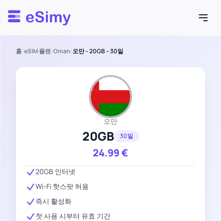
Esimy
홈
/
eSIM 플랜
/
Oman
/
오만 – 20GB – 30일
오만
20GB
30일
24.99
€
20GB 인터넷
Wi-Fi 핫스팟 허용
즉시 활성화
첫 사용 시부터 유효 기간