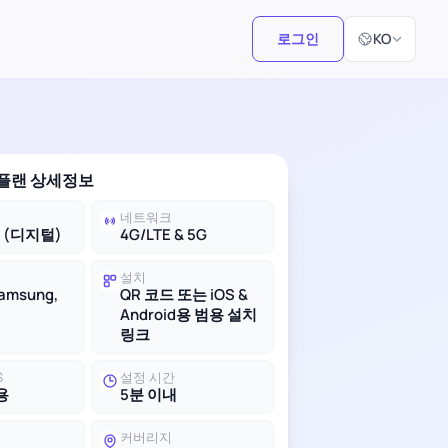
언어 선택
로그인
KO
 플랜 상세정보
네트워크
M (디지털)
4G/LTE & 5G
설치
Samsung,
QR 코드 또는 iOS &
Android용 범용 설치
링크
S
설정 시간
용
5분 이내
커버리지