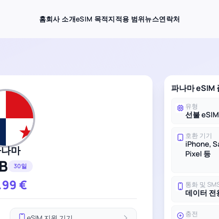
홈
회사 소개
eSIM 목적지
적용 범위
뉴스
연락처
파나마 eSIM
유형
선불 eSI
호환 기기
iPhone, 
파나마
Pixel 등
B
30일
.99
€
통화 및 SM
데이터 전
충전
eSIM 지원 기기