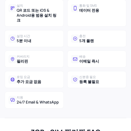
설치
통화 및 SMS
QR 코드 또는 iOS &
데이터 전용
Android용 범용 설치 링
크
설정 시간
충전
5분 이내
5개 플랜
커버리지
배송
필리핀
이메일 즉시
로밍 요금
신분증 필요
추가 요금 없음
등록 불필요
지원
24/7 Email & WhatsApp