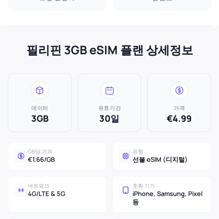
필리핀 3GB eSIM 플랜 상세정보
데이터
유효기간
가격
3GB
30일
€4.99
GB당 가격
유형
€1.66/GB
선불 eSIM (디지털)
네트워크
호환 기기
4G/LTE & 5G
iPhone, Samsung, Pixel
등