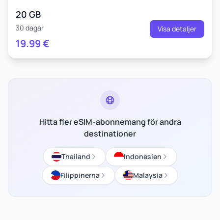
20 GB
30 dagar
Visa detaljer
19.99
€
Hitta fler eSIM-abonnemang för andra
destinationer
Thailand
Indonesien
Filippinerna
Malaysia