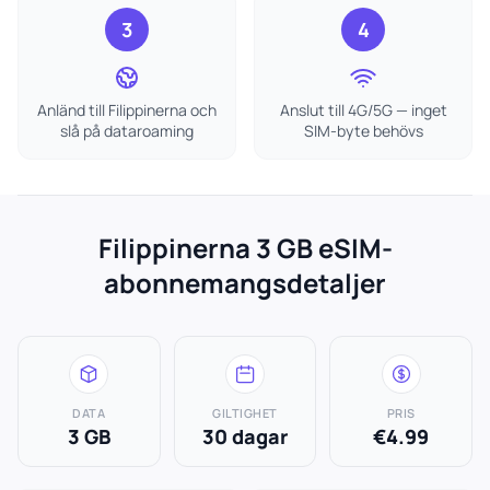
3
4
Anländ till Filippinerna och
Anslut till 4G/5G — inget
slå på dataroaming
SIM-byte behövs
Filippinerna 3 GB eSIM-
abonnemangsdetaljer
DATA
GILTIGHET
PRIS
3 GB
30 dagar
€4.99