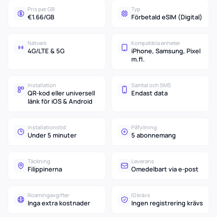
Pris per GB
Typ
€1.66/GB
Förbetald eSIM (Digital)
Nätverk
Kompatibla enheter
4G/LTE & 5G
iPhone, Samsung, Pixel
m.fl.
Installation
Samtal och SMS
QR-kod eller universell
Endast data
länk för iOS & Android
Installationstid
Påfyllning
Under 5 minuter
5 abonnemang
Täckning
Leverans
Filippinerna
Omedelbart via e-post
Roamingavgifter
ID krävs
Inga extra kostnader
Ingen registrering krävs