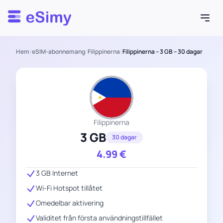
Esimy
Hem
/
eSIM-abonnemang
/
Filippinerna
/
Filippinerna – 3 GB – 30 dagar
Filippinerna
3 GB
30 dagar
4.99
€
3 GB Internet
Wi-Fi Hotspot tillåtet
Omedelbar aktivering
Validitet från första användningstillfället