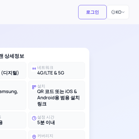
언어 선택
로그인
KO
플랜 상세정보
네트워크
M (디지털)
4G/LTE & 5G
설치
Samsung,
QR 코드 또는 iOS &
Android용 범용 설치
링크
S
설정 시간
용
5분 이내
커버리지