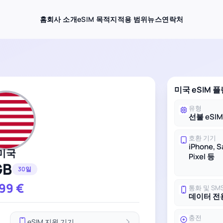
홈
회사 소개
eSIM 목적지
적용 범위
뉴스
연락처
미국 eSIM 
유형
선불 eSI
호환 기기
iPhone, 
미국
Pixel 등
GB
30일
.99
€
통화 및 SM
데이터 전
충전
eSIM 지원 기기