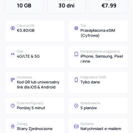
10 GB
30 dni
€7.99
Cena za GB
Typ
€0.80/GB
Przedpłacona eSIM
(Cyfrowa)
Sieć
Kompatybilne urządzenia
4G/LTE & 5G
iPhone, Samsung, Pixel
i inne
Instalacja
Połączenia i SMS
Kod QR lub uniwersalny
Tylko dane
link dla iOS & Android
Czas konfiguracji
Doładowanie
Poniżej 5 minut
5 planów
Zasięg
Dostawa
Stany Zjednoczone
Natychmiast e-mailem