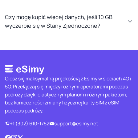
Czy mogę kupić więcej danych, jeśli 10 GB
wyczerpie się w Stany Zjednoczone?
Ciesz się maksymalną prędkością z Esimy w sieciach 4G i
5G. Przełączaj się między różnymi operatorami podczas
podróży dzięki elastycznym planom i różnym pakietom,
bez konieczności zmiany fizycznej karty SIM z eSIM
podczas podróży.
+1 (302) 610-1752
support@esimy.net