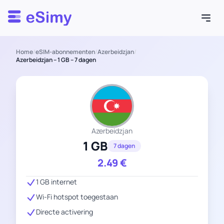
Esimy
Home
/
eSIM-abonnementen
/
Azerbeidzjan
/
Azerbeidzjan – 1 GB – 7 dagen
Azerbeidzjan
1 GB
7 dagen
2.49
€
1 GB internet
Wi-Fi hotspot toegestaan
Directe activering