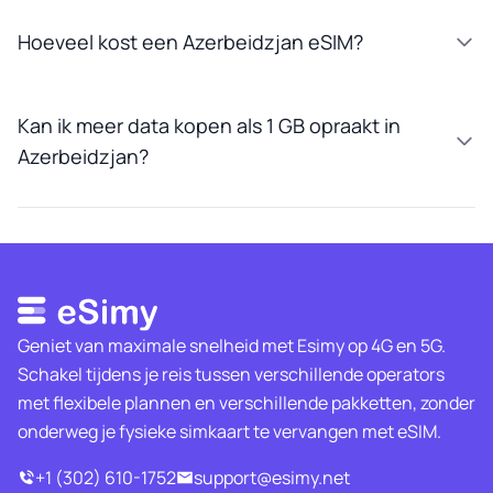
Hoeveel kost een Azerbeidzjan eSIM?
Kan ik meer data kopen als 1 GB opraakt in
Azerbeidzjan?
Geniet van maximale snelheid met Esimy op 4G en 5G.
Schakel tijdens je reis tussen verschillende operators
met flexibele plannen en verschillende pakketten, zonder
onderweg je fysieke simkaart te vervangen met eSIM.
+1 (302) 610-1752
support@esimy.net