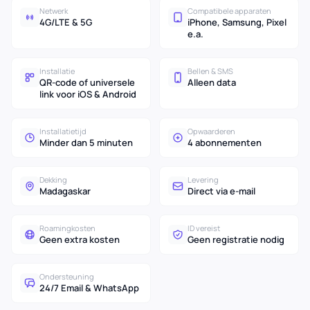
Netwerk
Compatibele apparaten
4G/LTE & 5G
iPhone, Samsung, Pixel
e.a.
Installatie
Bellen & SMS
QR-code of universele
Alleen data
link voor iOS & Android
Installatietijd
Opwaarderen
Minder dan 5 minuten
4 abonnementen
Dekking
Levering
Madagaskar
Direct via e-mail
Roamingkosten
ID vereist
Geen extra kosten
Geen registratie nodig
Ondersteuning
24/7 Email & WhatsApp