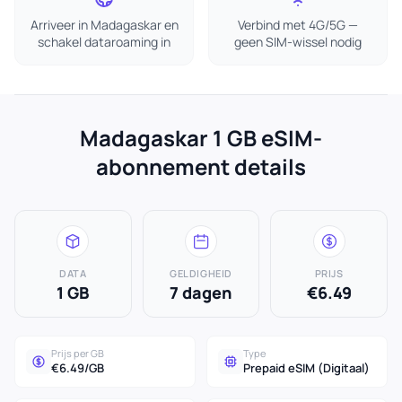
Arriveer in Madagaskar en
Verbind met 4G/5G —
schakel dataroaming in
geen SIM-wissel nodig
Madagaskar 1 GB eSIM-
abonnement details
DATA
GELDIGHEID
PRIJS
1 GB
7 dagen
€6.49
Prijs per GB
Type
€6.49/GB
Prepaid eSIM (Digitaal)