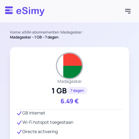
Esimy
Home
/
eSIM-abonnementen
/
Madagaskar
/
Madagaskar – 1 GB – 7 dagen
Madagaskar
1 GB
7 dagen
6.49
€
GB Internet
Wi-Fi hotspot toegestaan
Directe activering