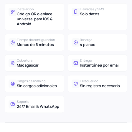
Instalación
Llamadas y SMS
Código QR o enlace
Solo datos
universal para iOS &
Android
Tiempo de configuración
Recarga
Menos de 5 minutos
4 planes
Cobertura
Entrega
Madagascar
Instantánea por email
Cargos de roaming
ID requerido
Sin cargos adicionales
Sin registro necesario
Soporte
24/7 Email & WhatsApp