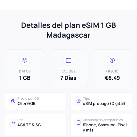
Detalles del plan eSIM 1 GB
Madagascar
DATOS
VALIDEZ
PRECIO
1 GB
7 Días
€6.49
Precio por GB
Tipo
€6.49/GB
eSIM prepago (Digital)
Red
Dispositivos compatibles
4G/LTE & 5G
iPhone, Samsung, Pixel
y más