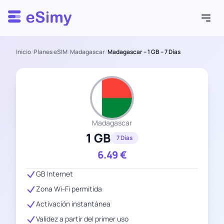
Esimy
Inicio
/
Planes eSIM
/
Madagascar
/
Madagascar – 1 GB – 7 Días
Madagascar
1 GB
7 Días
6.49
€
GB Internet
Zona Wi-Fi permitida
Activación instantánea
Validez a partir del primer uso