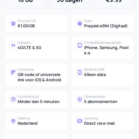
Prijs per GB
Type
€1.00/GB
Prepaid eSIM (Digitaal)
Netwerk
Compatibele apparaten
4G/LTE & 5G
iPhone, Samsung, Pixel
e.a.
Installatie
Bellen & SMS
QR-code of universele
Alleen data
link voor iOS & Android
Installatietijd
Opwaarderen
Minder dan 5 minuten
5 abonnementen
Dekking
Levering
Nederland
Direct via e-mail