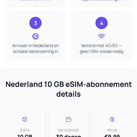
3
4
Arriveer in Nederland en
Verbind met 4G/5G —
schakel dataroaming in
geen SIM-wissel nodig
Nederland 10 GB eSIM-abonnement
details
DATA
GELDIGHEID
PRIJS
10 GB
30 dagen
€9.99