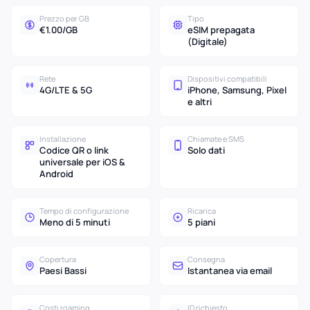
Prezzo per GB
Tipo
€1.00/GB
eSIM prepagata
(Digitale)
Rete
Dispositivi compatibili
4G/LTE & 5G
iPhone, Samsung, Pixel
e altri
Installazione
Chiamate e SMS
Codice QR o link
Solo dati
universale per iOS &
Android
Tempo di configurazione
Ricarica
Meno di 5 minuti
5 piani
Copertura
Consegna
Paesi Bassi
Istantanea via email
Costi roaming
ID richiesto