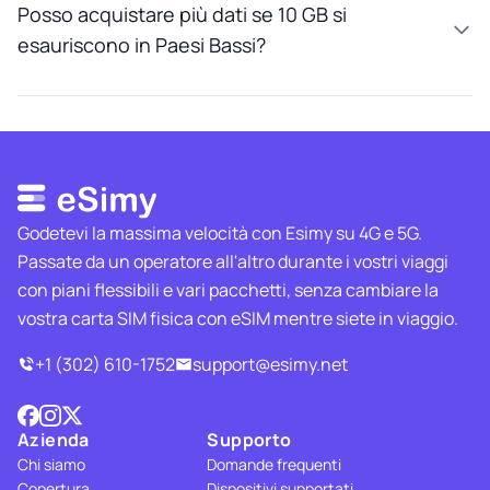
Posso acquistare più dati se 10 GB si
esauriscono in Paesi Bassi?
Godetevi la massima velocità con Esimy su 4G e 5G.
Passate da un operatore all'altro durante i vostri viaggi
con piani flessibili e vari pacchetti, senza cambiare la
vostra carta SIM fisica con eSIM mentre siete in viaggio.
+1 (302) 610-1752
support@esimy.net
Azienda
Supporto
Chi siamo
Domande frequenti
Copertura
Dispositivi supportati