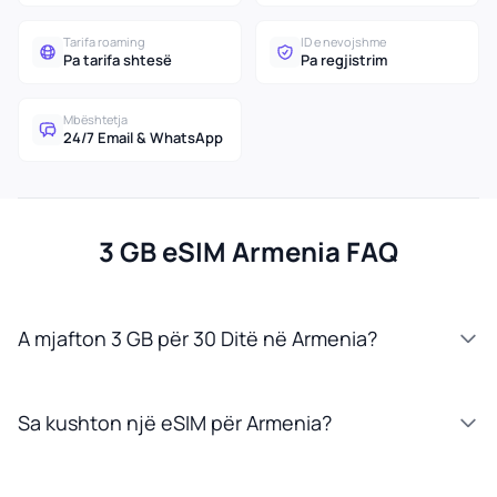
Tarifa roaming
ID e nevojshme
Pa tarifa shtesë
Pa regjistrim
Mbështetja
24/7 Email & WhatsApp
3 GB eSIM Armenia FAQ
A mjafton 3 GB për 30 Ditë në Armenia?
Sa kushton një eSIM për Armenia?