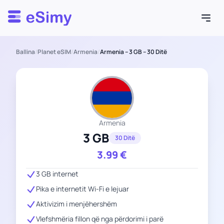
Esimy
Ballina
/
Planet eSIM
/
Armenia
/
Armenia – 3 GB – 30 Ditë
Armenia
3 GB
30 Ditë
3.99
€
3 GB internet
Pika e internetit Wi-Fi e lejuar
Aktivizim i menjëhershëm
Vlefshmëria fillon që nga përdorimi i parë