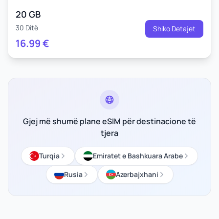
20 GB
30 Ditë
Shiko Detajet
16.99
€
Gjej më shumë plane eSIM për destinacione të
tjera
Turqia
Emiratet e Bashkuara Arabe
Rusia
Azerbajxhani