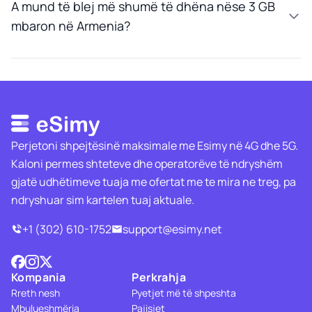
A mund të blej më shumë të dhëna nëse 3 GB
mbaron në Armenia?
Perjetoni shpejtësinë maksimale me Esimy në 4G dhe 5G.
Kaloni permes shteteve dhe operatorëve të ndryshëm
gjatë udhëtimeve tuaja me ofertat me te mira ne treg, pa
ndryshuar sim kartelen tuaj aktuale.
+1 (302) 610-1752
support@esimy.net
Kompania
Perkrahja
Rreth nesh
Pyetjet më të shpeshta
Mbulueshmëria
Pajisjet