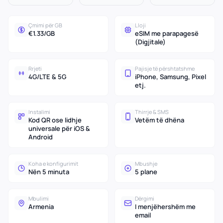
Çmimi për GB
Lloji
€1.33/GB
eSIM me parapagesë
(Digjitale)
Rrjeti
Pajisje të përshtatshme
4G/LTE & 5G
iPhone, Samsung, Pixel
etj.
Instalimi
Thirrje & SMS
Kod QR ose lidhje
Vetëm të dhëna
universale për iOS &
Android
Koha e konfigurimit
Mbushje
Nën 5 minuta
5 plane
Mbulimi
Dërgimi
Armenia
I menjëhershëm me
email