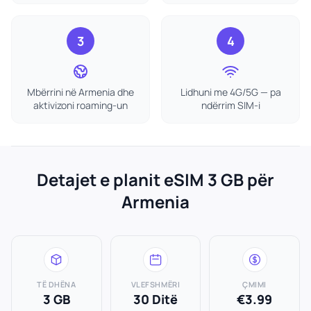
3
4
Mbërrini në Armenia dhe
Lidhuni me 4G/5G — pa
aktivizoni roaming-un
ndërrim SIM-i
Detajet e planit eSIM 3 GB për
Armenia
TË DHËNA
VLEFSHMËRI
ÇMIMI
3 GB
30 Ditë
€3.99