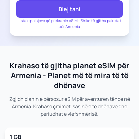
Blej tani
Lista e paisjeve që përkrahin eSIM
-
Shiko të gjitha paketat
për Armenia
Krahaso të gjitha planet eSIM për
Armenia - Planet më të mira të të
dhënave
Zgjidh planin e përsosur eSIM për aventurën tënde në
Armenia. Krahaso çmimet, sasinë e të dhënave dhe
periudhat e vlefshmërisë.
1 GB