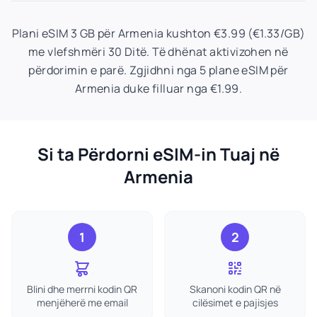
Plani eSIM 3 GB për Armenia kushton €3.99 (€1.33/GB)
me vlefshmëri 30 Ditë. Të dhënat aktivizohen në
përdorimin e parë. Zgjidhni nga 5 plane eSIM për
Armenia duke filluar nga €1.99.
Si ta Përdorni eSIM-in Tuaj në
Armenia
1
2
Blini dhe merrni kodin QR
Skanoni kodin QR në
menjëherë me email
cilësimet e pajisjes