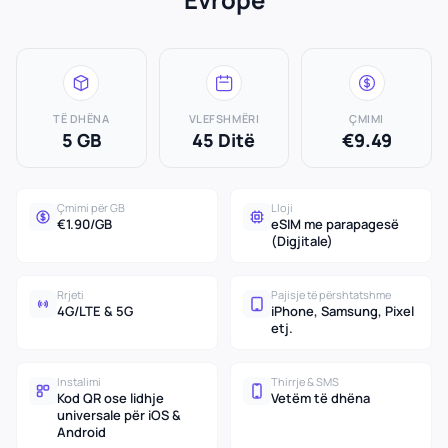
TË DHËNA
VLEFSHMËRI
ÇMIMI
5 GB
45 Ditë
€9.49
Çmimi për GB
Lloji
€1.90/GB
eSIM me parapagesë
(Digjitale)
Rrjeti
Pajisje të përshtatshme
4G/LTE & 5G
iPhone, Samsung, Pixel
etj.
Instalimi
Thirrje & SMS
Kod QR ose lidhje
Vetëm të dhëna
universale për iOS &
Android