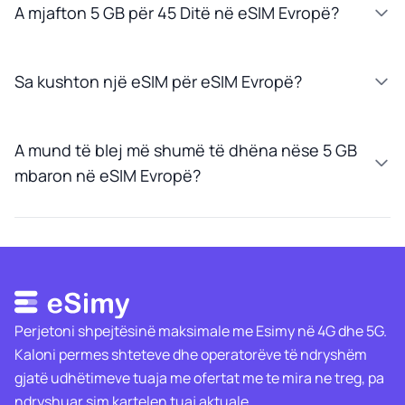
A mjafton 5 GB për 45 Ditë në eSIM Evropë?
Sa kushton një eSIM për eSIM Evropë?
A mund të blej më shumë të dhëna nëse 5 GB
mbaron në eSIM Evropë?
Perjetoni shpejtësinë maksimale me Esimy në 4G dhe 5G.
Kaloni permes shteteve dhe operatorëve të ndryshëm
gjatë udhëtimeve tuaja me ofertat me te mira ne treg, pa
ndryshuar sim kartelen tuaj aktuale.