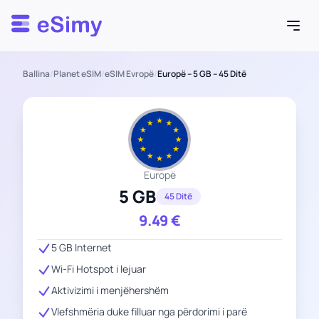
Esimy
Ballina
/
Planet eSIM
/
eSIM Evropë
/
Europë – 5 GB – 45 Ditë
Europë
5 GB
45 Ditë
9.49
€
5 GB Internet
Wi-Fi Hotspot i lejuar
Aktivizimi i menjëhershëm
Vlefshmëria duke filluar nga përdorimi i parë