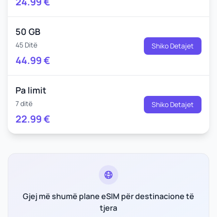
24.99
€
50 GB
45 Ditë
Shiko Detajet
44.99
€
Pa limit
7 ditë
Shiko Detajet
22.99
€
Gjej më shumë plane eSIM për destinacione të
tjera