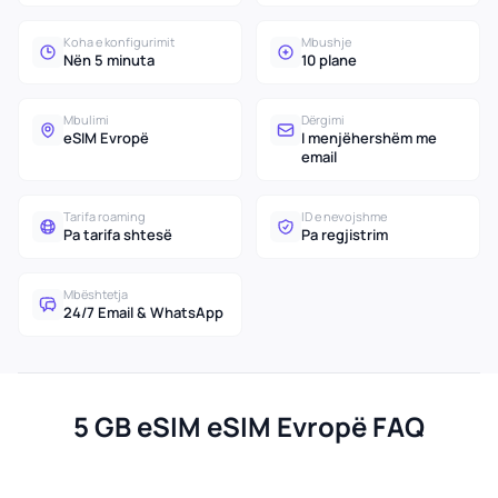
Koha e konfigurimit
Mbushje
Nën 5 minuta
10 plane
Mbulimi
Dërgimi
eSIM Evropë
I menjëhershëm me
email
Tarifa roaming
ID e nevojshme
Pa tarifa shtesë
Pa regjistrim
Mbështetja
24/7 Email & WhatsApp
5 GB eSIM eSIM Evropë FAQ