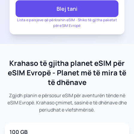
Blej tani
Lista e paisjeve që përkrahin eSIM
-
Shiko të gjitha paketat
për eSIM Evropë
Krahaso të gjitha planet eSIM për
eSIM Evropë - Planet më të mira të
të dhënave
Zgjidh planin e përsosur eSIM për aventurën tënde në
eSIM Evropë. Krahaso çmimet, sasinë e të dhënave dhe
periudhat e vlefshmërisë.
100 GB