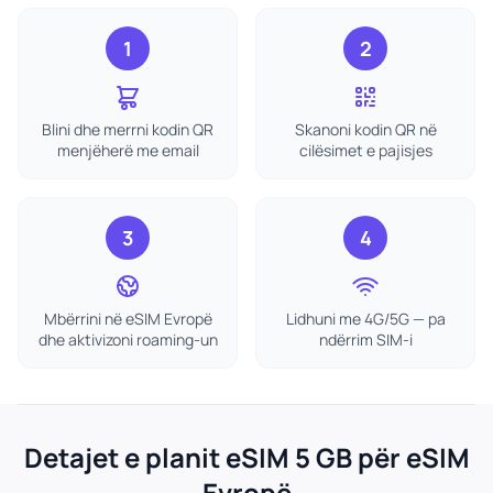
1
2
Blini dhe merrni kodin QR
Skanoni kodin QR në
menjëherë me email
cilësimet e pajisjes
3
4
Mbërrini në eSIM Evropë
Lidhuni me 4G/5G — pa
dhe aktivizoni roaming-un
ndërrim SIM-i
Detajet e planit eSIM 5 GB për eSIM
Evropë