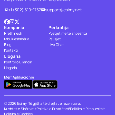
+1 (302) 610-1752
support@esimy.net
Kompania
Perkrahja
Rreth nesh
Pyetjet më të shpeshta
Mbulueshmëria
Pajisjet
Blog
Live Chat
Kontakti
Llogaria
Kontrollo Bilancin
Llogaria
Merr Aplikacionin
© 2026 Esimy. Të gjitha të drejtat e rezervuara.
Kushtet e Shërbimit
Politika e Privatësisë
Politika e Rimbursimit
Politika e Cookies