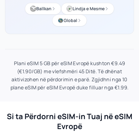
Ballkan
Lindja e Mesme
Global
Plani eSIM 5 GB për eSIM Evropë kushton €9.49
(€1.90/GB) me vlefshmëri 45 Ditë. Të dhënat
aktivizohen në përdorimin e parë. Zgjidhni nga 10
plane eSIM për eSIM Evropë duke filluar nga €1.99.
Si ta Përdorni eSIM-in Tuaj në eSIM
Evropë