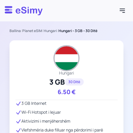
Esimy
Ballina
/
Planet eSIM
/
Hungari
/
Hungari – 3 GB – 30 Ditë
Hungari
3 GB
30 Ditë
6.50
€
3 GB Internet
Wi-Fi Hotspot i lejuar
Aktivizimi i menjëhershëm
Vlefshmëria duke filluar nga përdorimi i parë