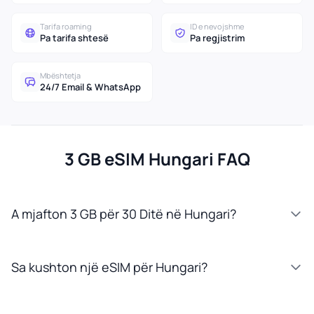
Tarifa roaming
ID e nevojshme
Pa tarifa shtesë
Pa regjistrim
Mbështetja
24/7 Email & WhatsApp
3 GB eSIM Hungari FAQ
A mjafton 3 GB për 30 Ditë në Hungari?
Sa kushton një eSIM për Hungari?