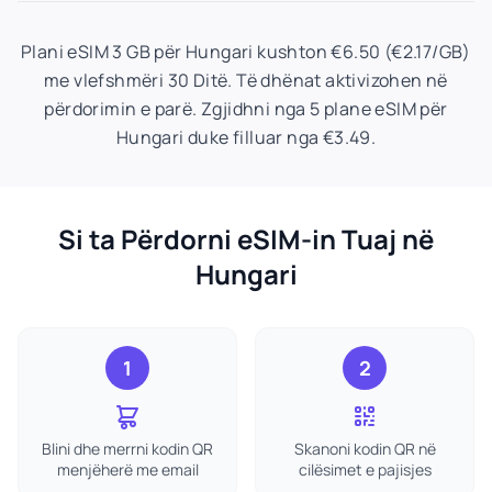
Plani eSIM 3 GB për Hungari kushton €6.50 (€2.17/GB)
me vlefshmëri 30 Ditë. Të dhënat aktivizohen në
përdorimin e parë. Zgjidhni nga 5 plane eSIM për
Hungari duke filluar nga €3.49.
Si ta Përdorni eSIM-in Tuaj në
Hungari
1
2
Blini dhe merrni kodin QR
Skanoni kodin QR në
menjëherë me email
cilësimet e pajisjes