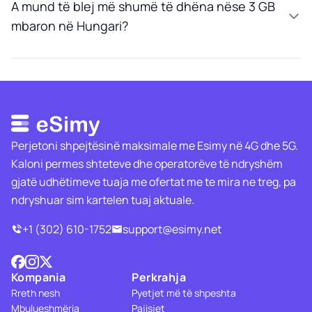
A mund të blej më shumë të dhëna nëse 3 GB
mbaron në Hungari?
Perjetoni shpejtësinë maksimale me Esimy në 4G dhe 5G.
Kaloni permes shteteve dhe operatorëve të ndryshëm
gjatë udhëtimeve tuaja me ofertat me te mira ne treg, pa
ndryshuar sim kartelen tuaj aktuale.
+1 (302) 610-1752
support@esimy.net
Kompania
Perkrahja
Rreth nesh
Pyetjet më të shpeshta
Mbulueshmëria
Pajisjet