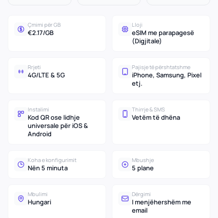
Çmimi për GB
Lloji
€2.17/GB
eSIM me parapagesë
(Digjitale)
Rrjeti
Pajisje të përshtatshme
4G/LTE & 5G
iPhone, Samsung, Pixel
etj.
Instalimi
Thirrje & SMS
Kod QR ose lidhje
Vetëm të dhëna
universale për iOS &
Android
Koha e konfigurimit
Mbushje
Nën 5 minuta
5 plane
Mbulimi
Dërgimi
Hungari
I menjëhershëm me
email