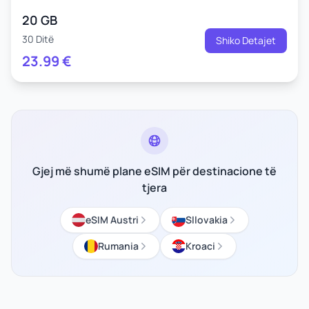
20 GB
30 Ditë
Shiko Detajet
23.99
€
Gjej më shumë plane eSIM për destinacione të
tjera
eSIM Austri
Sllovakia
Rumania
Kroaci