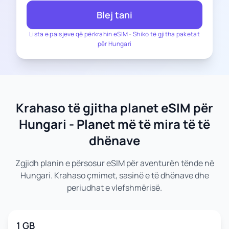
Blej tani
Lista e paisjeve që përkrahin eSIM
-
Shiko të gjitha paketat
për Hungari
Krahaso të gjitha planet eSIM për
Hungari - Planet më të mira të të
dhënave
Zgjidh planin e përsosur eSIM për aventurën tënde në
Hungari. Krahaso çmimet, sasinë e të dhënave dhe
periudhat e vlefshmërisë.
1 GB