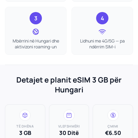
3
4
Mbërrini në Hungari dhe
Lidhuni me 4G/5G — pa
aktivizoni roaming-un
ndërrim SIM-i
Detajet e planit eSIM 3 GB për
Hungari
TË DHËNA
VLEFSHMËRI
ÇMIMI
3 GB
30 Ditë
€6.50