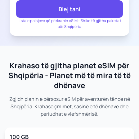
Blej tani
Lista e paisjeve që përkrahin eSIM
-
Shiko të gjitha paketat
për Shqipëria
Krahaso të gjitha planet eSIM për
Shqipëria - Planet më të mira të të
dhënave
Zgjidh planin e përsosur eSIM për aventurën tënde në
Shqipëria. Krahaso çmimet, sasinë e të dhënave dhe
periudhat e vlefshmërisë.
100 GB