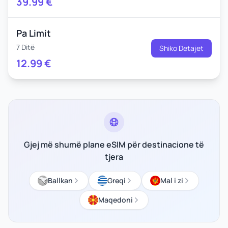
39.99
€
Pa Limit
7 Ditë
Shiko Detajet
12.99
€
Gjej më shumë plane eSIM për destinacione të
tjera
Ballkan
Greqi
Mal i zi
Maqedoni