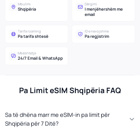
Mbulimi
Dërgimi
Shqipëria
I menjëhershëm me
email
Tarifa roaming
ID e nevojshme
Pa tarifa shtesë
Pa regjistrim
Mbështetja
24/7 Email & WhatsApp
Pa Limit eSIM Shqipëria FAQ
Sa të dhëna marr me eSIM-in pa limit për
Shqipëria për 7 Ditë?