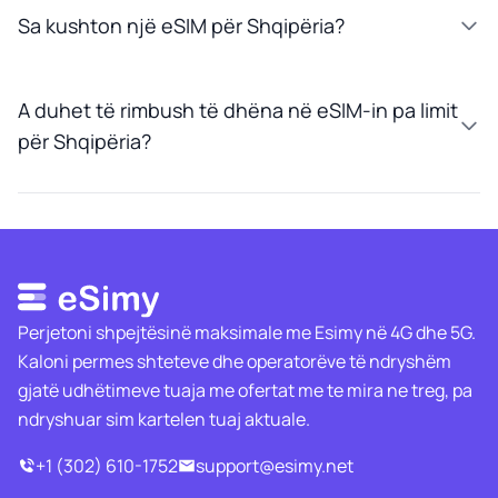
Sa kushton një eSIM për Shqipëria?
A duhet të rimbush të dhëna në eSIM-in pa limit
për Shqipëria?
Perjetoni shpejtësinë maksimale me Esimy në 4G dhe 5G.
Kaloni permes shteteve dhe operatorëve të ndryshëm
gjatë udhëtimeve tuaja me ofertat me te mira ne treg, pa
ndryshuar sim kartelen tuaj aktuale.
+1 (302) 610-1752
support@esimy.net