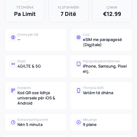
TË DHËNA
VLEFSHMËRI
ÇMIMI
Pa Limit
7 Ditë
€12.99
Çmimi për GB
Lloji
—
eSIM me parapagesë
(Digjitale)
Rrjeti
Pajisje të përshtatshme
4G/LTE & 5G
iPhone, Samsung, Pixel
etj.
Instalimi
Thirrje & SMS
Kod QR ose lidhje
Vetëm të dhëna
universale për iOS &
Android
Koha e konfigurimit
Mbushje
Nën 5 minuta
9 plane