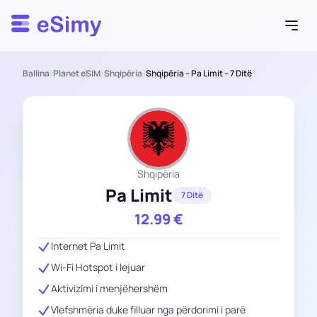
Esimy
Ballina
/
Planet eSIM
/
Shqipëria
/
Shqipëria – Pa Limit – 7 Ditë
Shqipëria
Pa Limit
7 Ditë
12.99
€
Internet Pa Limit
Wi-Fi Hotspot i lejuar
Aktivizimi i menjëhershëm
Vlefshmëria duke filluar nga përdorimi i parë