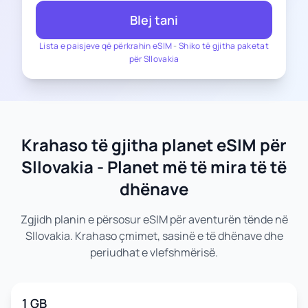
Blej tani
Lista e paisjeve që përkrahin eSIM
-
Shiko të gjitha paketat
për Sllovakia
Krahaso të gjitha planet eSIM për
Sllovakia - Planet më të mira të të
dhënave
Zgjidh planin e përsosur eSIM për aventurën tënde në
Sllovakia. Krahaso çmimet, sasinë e të dhënave dhe
periudhat e vlefshmërisë.
1 GB