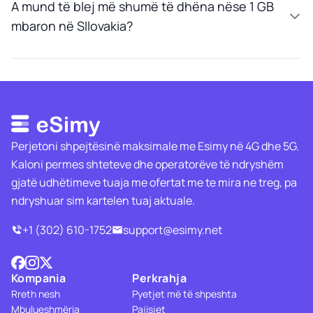
A mund të blej më shumë të dhëna nëse 1 GB
mbaron në Sllovakia?
Perjetoni shpejtësinë maksimale me Esimy në 4G dhe 5G.
Kaloni permes shteteve dhe operatorëve të ndryshëm
gjatë udhëtimeve tuaja me ofertat me te mira ne treg, pa
ndryshuar sim kartelen tuaj aktuale.
+1 (302) 610-1752
support@esimy.net
Kompania
Perkrahja
Rreth nesh
Pyetjet më të shpeshta
Mbulueshmëria
Pajisjet