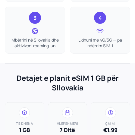
3
4
Mbërrini në Sllovakia dhe
Lidhuni me 4G/5G — pa
aktivizoni roaming-un
ndërrim SIM-i
Detajet e planit eSIM 1 GB për
Sllovakia
TË DHËNA
VLEFSHMËRI
ÇMIMI
1 GB
7 Ditë
€1.99