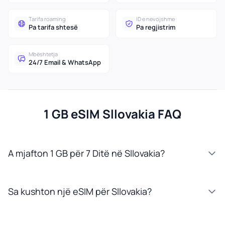
Tarifa roaming
ID e nevojshme
Pa tarifa shtesë
Pa regjistrim
Mbështetja
24/7 Email & WhatsApp
1 GB eSIM Sllovakia FAQ
A mjafton 1 GB për 7 Ditë në Sllovakia?
Sa kushton një eSIM për Sllovakia?