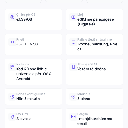
Çmimi për GB
Lloji
€1.99/GB
eSIM me parapagesë
(Digjitale)
Rrjeti
Pajisje të përshtatshme
4G/LTE & 5G
iPhone, Samsung, Pixel
etj.
Instalimi
Thirrje & SMS
Kod QR ose lidhje
Vetëm të dhëna
universale për iOS &
Android
Koha e konfigurimit
Mbushje
Nën 5 minuta
5 plane
Mbulimi
Dërgimi
Sllovakia
I menjëhershëm me
email