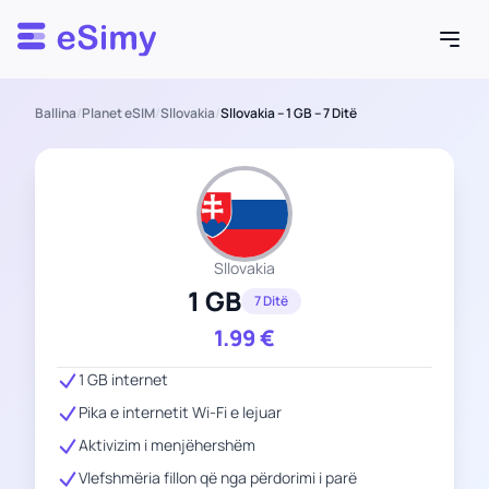
Esimy
Ballina
/
Planet eSIM
/
Sllovakia
/
Sllovakia – 1 GB – 7 Ditë
Sllovakia
1 GB
7 Ditë
1.99
€
1 GB internet
Pika e internetit Wi-Fi e lejuar
Aktivizim i menjëhershëm
Vlefshmëria fillon që nga përdorimi i parë