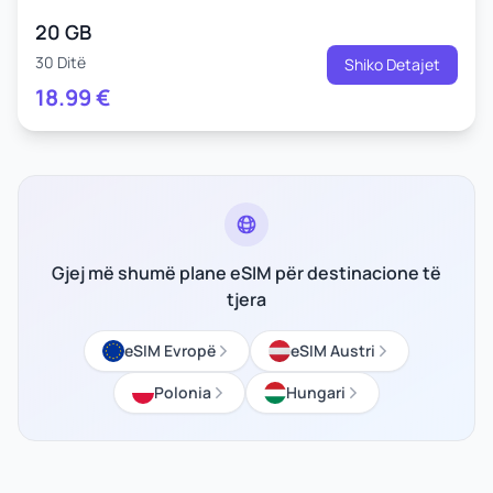
20 GB
30 Ditë
Shiko Detajet
18.99
€
Gjej më shumë plane eSIM për destinacione të
tjera
eSIM Evropë
eSIM Austri
Polonia
Hungari