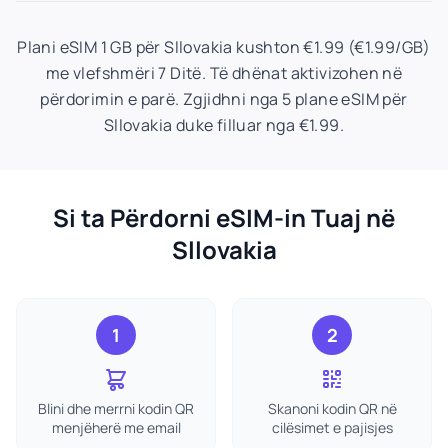
Plani eSIM 1 GB për Sllovakia kushton €1.99 (€1.99/GB)
me vlefshmëri 7 Ditë. Të dhënat aktivizohen në
përdorimin e parë. Zgjidhni nga 5 plane eSIM për
Sllovakia duke filluar nga €1.99.
Si ta Përdorni eSIM-in Tuaj në
Sllovakia
1
2
Blini dhe merrni kodin QR
Skanoni kodin QR në
menjëherë me email
cilësimet e pajisjes